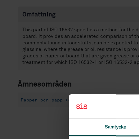
Omfattning
This part of ISO 16532 specifies a method for the 
board. It provides an accelerated comparison of the
commonly found in foodstuffs, can be expected to 
glassine, where the grease or oil resistance is pro
grades of paper or board that are given grease or o
treatment for which ISO 16532-1 or ISO 16532-2 ap
Ämnesområden
Papper och papp (85.060)
Samtycke