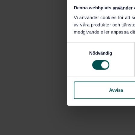
Denna webbplats använder 
Vi använder cookies för att s
av våra produkter och tjänster
medgivande eller anpassa dit
S
Nödvändig
a
m
t
y
c
k
Avvisa
e
s
v
a
l