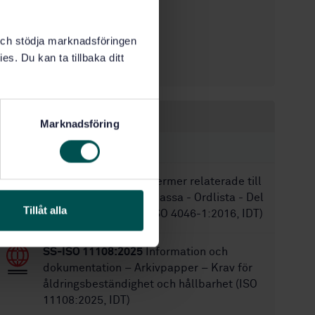
STD-76436
Artikelnummer:
1
Utgåva:
k och stödja marknadsföringen
2011-02-03
Fastställd:
es. Du kan ta tillbaka ditt
20
Antal sidor:
Inom samma område
Marknadsföring
STANDARDER
SS-ISO 4046-1:2018
Termer relaterade till
papper, kartong och massa - Ordlista - Del
Tillåt alla
1: Alfabetiskt index (ISO 4046-1:2016, IDT)
SS-ISO 11108:2025
Information och
dokumentation – Arkivpapper – Krav för
åldringsbeständighet och hållbarhet (ISO
11108:2025, IDT)