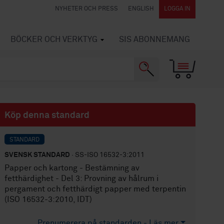
NYHETER OCH PRESS
ENGLISH
LOGGA IN
BÖCKER OCH VERKTYG
SIS ABONNEMANG
Köp denna standard
STANDARD
SVENSK STANDARD
· SS-ISO 16532-3:2011
Papper och kartong - Bestämning av
fetthärdighet - Del 3: Provning av hålrum i
pergament och fetthärdigt papper med terpentin
(ISO 16532-3:2010, IDT)
Prenumerera på standarden - Läs mer