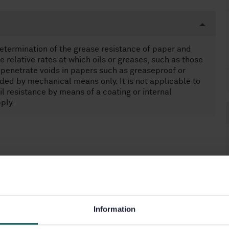
determination of the grease resistance of paper and
 relative rates at which oils or greases, such as those
penetrate voids in papers such as greaseproof or
vided by mechanical means only. It is not applicable to
il resistance by means of a coating or internal
ply.
Information