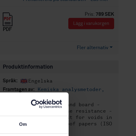
Pris:
789 SEK
Lägg i varukorgen
PDF
Fler alternativ
Produktinformation
Engelska
Språk:
Kemiska analysmetoder,
Framtagen av:
SIS/TK 157/AG 04
Paper and board -
Internationell titel:
Determination of grease resistance -
Part 3: Turpentine test for voids in
glassine and greaseproof papers (ISO
Om
16532-3:2010, IDT)