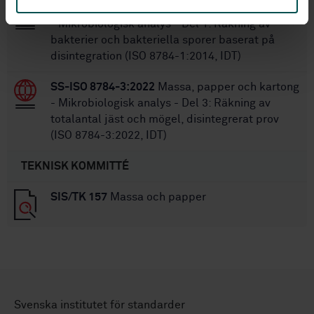
SS-ISO 8784-1:2014
Massa, papper och kartong
- Mikrobiologisk analys - Del 1: Räkning av
bakterier och bakteriella sporer baserat på
disintegration (ISO 8784-1:2014, IDT)
SS-ISO 8784-3:2022
Massa, papper och kartong
- Mikrobiologisk analys - Del 3: Räkning av
totalantal jäst och mögel, disintegrerat prov
(ISO 8784-3:2022, IDT)
TEKNISK KOMMITTÉ
SIS/TK 157
Massa och papper
Svenska institutet för standarder