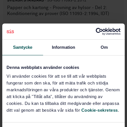
SVENSK STANDARD
· SS-ISO 11093-2:2012
Papper och kartong - Provning av hylsor - Del 2:
Konditionering av prover (ISO 11093-2:1994, IDT)
Prenumerera på standarden - Läs mer
Pris:
543 SEK
Samtycke
Information
Om
Lägg i varukorgen
PDF
Denna webbplats använder cookies
Fler alternativ
Vi använder cookies för att se till att vår webbplats
fungerar som den ska, för att mäta trafik och stödja
Produktinformation
marknadsföringen av våra produkter och tjänster. Genom
att klicka på "Tillåt alla", tillåter du användning av
Engelska
Språk:
cookies. Du kan ta tillbaka ditt medgivande eller anpassa
Fysikaliska
Framtagen av:
ditt val genom att besöka vår sida för
Cookie-sekretess
.
provningsmetoder, SIS/TK 157/AG 01
Paper and board -
Internationell titel: