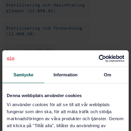
Sterilisering och desinficering
allmänt (11.080.01)
Sterilisering vid förpackning
(11.080.30)
Övrigt (11.080.99)
Förpackningsmaterial och
tillbehör (55.040)
Samtycke
Information
Om
Papper och papp (85.060)
Denna webbplats använder cookies
Vi använder cookies för att se till att vår webbplats
fungerar som den ska, för att mäta trafik och stödja
Köp denna standard
marknadsföringen av våra produkter och tjänster. Genom
att klicka på "Tillåt alla", tillåter du användning av
STANDARD