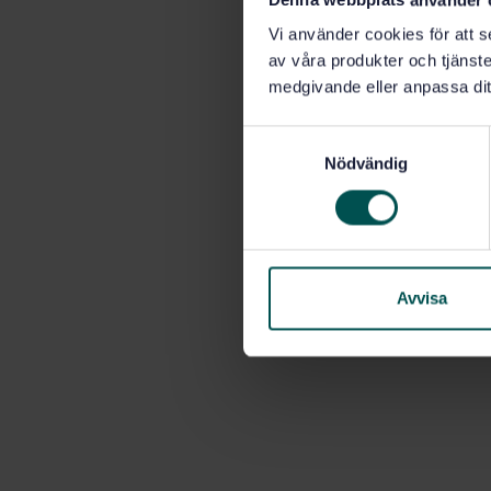
Vi använder cookies för att s
av våra produkter och tjänster
medgivande eller anpassa dit
S
Nödvändig
a
m
t
y
c
k
Avvisa
e
s
v
a
l