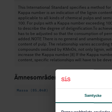
This International Standard specifies a method fo
Kappa number is an indication of the lignin content
applicable to all kinds of chemical pulps and sem
100. For pulps with a Kappa number exceeding 100
to describe the degree of delignification.To achiev
has to be adjusted so that the consumption of pe
added.NOTE There is no general and unambiguous 
content of pulp. The relationship varies according 
compounds oxidized by KMnO4, not only lignin, wi
increase the Kappa number.[8] If the Kappa number 
content, specific relationships will have to be dev
Ämnesområden
Massa (85.040)
Samtycke
Denna webbplats använder 