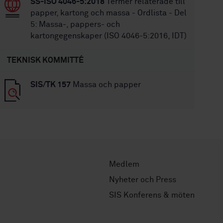
SS-ISO 4046-5:2018
Termer relaterade till
papper, kartong och massa - Ordlista - Del
5: Massa-, pappers- och
kartongegenskaper (ISO 4046-5:2016, IDT)
TEKNISK KOMMITTÉ
SIS/TK 157
Massa och papper
Medlem
Nyheter och Press
SIS Konferens & möten