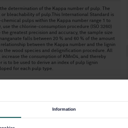
r the determination of the Kappa number of pulp. The
 or bleachability of pulp.This International Standard is
i-chemical pulps within the Kappa number range 1 to
, use the chlorine-consumption procedure (ISO 3260)
e the greatest precision and accuracy, the sample size
rmanganate falls between 20 % and 60 % of the amount
relationship between the Kappa number and the lignin
to the wood species and delignification procedure. All
ll increase the consumption of KMnO4, and thereby
is to be used to derive an index of pulp lignin
eloped for each pulp type.
Information
cookies