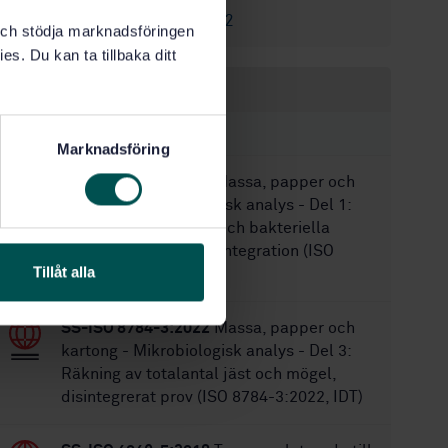
SS-ISO 302:2012
Ersätter:
k och stödja marknadsföringen
es. Du kan ta tillbaka ditt
Inom samma område
STANDARDER
Marknadsföring
SS-ISO 8784-1:2014
Massa, papper och
kartong - Mikrobiologisk analys - Del 1:
Räkning av bakterier och bakteriella
sporer baserat på disintegration (ISO
Tillåt alla
8784-1:2014, IDT)
SS-ISO 8784-3:2022
Massa, papper och
kartong - Mikrobiologisk analys - Del 3:
Räkning av totalantal jäst och mögel,
disintegrerat prov (ISO 8784-3:2022, IDT)