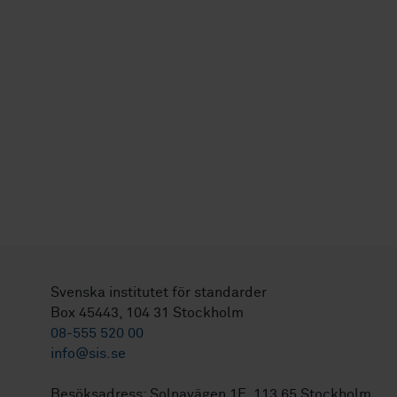
Svenska institutet för standarder
Box 45443, 104 31 Stockholm
08-555 520 00
info@sis.se
Besöksadress: Solnavägen 1E, 113 65 Stockholm