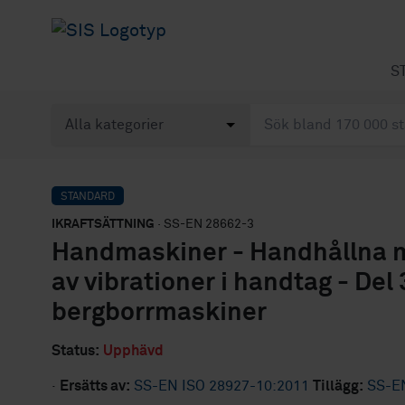
S
STANDARD
IKRAFTSÄTTNING
· SS-EN 28662-3
Handmaskiner - Handhållna m
av vibrationer i handtag - De
bergborrmaskiner
Status:
Upphävd
·
Ersätts av:
SS-EN ISO 28927-10:2011
Tillägg:
SS-E