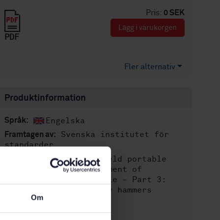
Pris:
0 SEK
Lägg i varukorgen
PDF
Fler alternativ
Produktinformation
Engelska
Språk:
Svenska institutet för
Framtagen av:
standarder
Hand-held portable
Internationell titel:
power tools - Measurement of
vibration at the handle - Part 3:
Rock drills and rotary hammers
Om
STD-15265
Artikelnummer:
1
Utgåva: