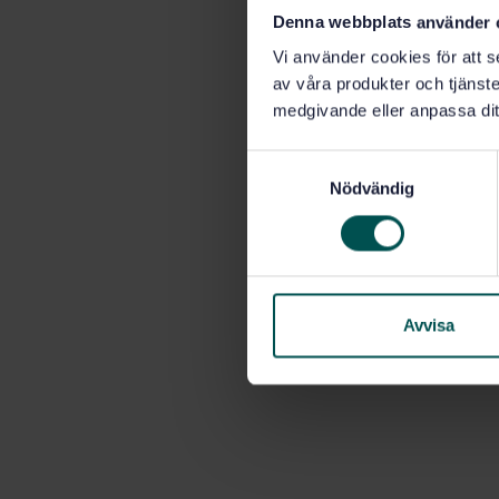
Denna webbplats använder 
Vi använder cookies för att s
av våra produkter och tjänster
medgivande eller anpassa dit
S
Nödvändig
a
m
t
y
c
k
Avvisa
e
s
v
a
l