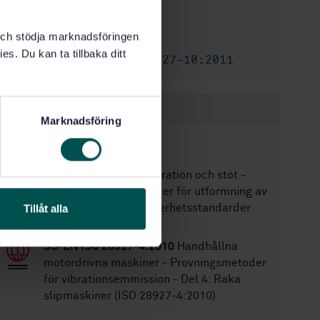
1994-08-19
Fastställd:
k och stödja marknadsföringen
4
Antal sidor:
es. Du kan ta tillbaka ditt
SS-EN ISO 28927-10:2011
Ersätts av:
Inom samma område
Marknadsföring
STANDARDER
SS-EN 12786:2013
Vibration och stöt -
Maskinsäkerhet - Regler för utformning av
vibrationsavsnitt i säkerhetsstandarder
Tillåt alla
SS-EN ISO 28927-4:2010
Handhållna
motordrivna maskiner - Provningsmetoder
för vibrationsemmission - Del 4: Raka
slipmaskiner (ISO 28927-4:2010)