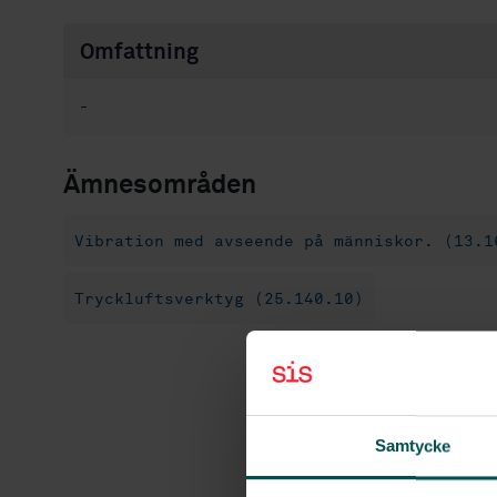
Omfattning
-
Ämnesområden
Vibration med avseende på människor. (13.1
Tryckluftsverktyg (25.140.10)
Samtycke