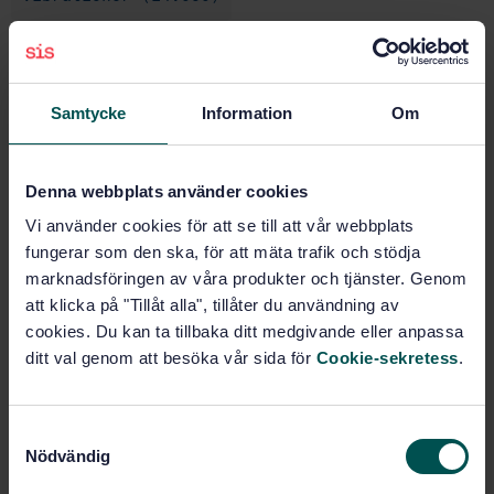
Tryckluftsverktyg (25.140.10)
Samtycke
Information
Om
Köp denna standard
Denna webbplats använder cookies
STANDARD
Vi använder cookies för att se till att vår webbplats
SVENSK STANDARD
· SS-EN ISO 28927-1:2009/A1:2017
fungerar som den ska, för att mäta trafik och stödja
Handhållna motordrivna maskiner - Testmetoder för
marknadsföringen av våra produkter och tjänster. Genom
vibrationsemmission - Del 1:Vinkel- och
att klicka på "Tillåt alla", tillåter du användning av
vertikalslipmaskiner - Tillägg 1: Kupade stålborstar
(ISO 28927-1:2009/DAM 1:2015)
cookies. Du kan ta tillbaka ditt medgivande eller anpassa
ditt val genom att besöka vår sida för
Cookie-sekretess
.
Prenumerera på standarden - Läs mer
Pris:
687 SEK
S
Nödvändig
a
Lägg i varukorgen
m
PDF