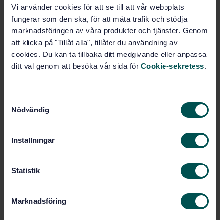
Prenumerera på standarden - Läs mer
Vi använder cookies för att se till att vår webbplats
fungerar som den ska, för att mäta trafik och stödja
Pris:
1 250 SEK
marknadsföringen av våra produkter och tjänster. Genom
att klicka på "Tillåt alla", tillåter du användning av
Lägg i varukorgen
PDF
cookies. Du kan ta tillbaka ditt medgivande eller anpassa
ditt val genom att besöka vår sida för
Cookie-sekretess
.
Fler alternativ
S
Produktinformation
Nödvändig
a
m
Engelska
Språk:
t
Inställningar
Kemiska
Framtagen av:
y
vattenundersökningar, SIS/TK 424
c
Water quality -
Internationell titel:
k
Statistik
Determination of trace elements using
e
atomic absorption spectrometry with
s
graphite furnace (ISO 15586:2003)
Marknadsföring
v
STD-36225
Artikelnummer:
a