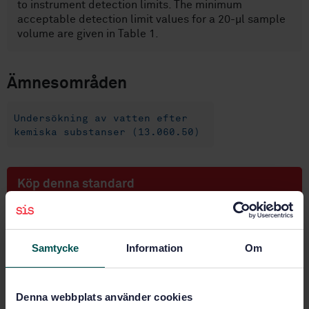
to instrument detection limits. The minimum
acceptable detection limit values for a 20-µl sample
volume are given in Table 1.
Ämnesområden
Undersökning av vatten efter
kemiska substanser (13.060.50)
Köp denna standard
STANDARD
SVENSK STANDARD
· SS-EN ISO 15586:2004
Samtycke
Information
Om
Vattenundersökningar - Bestämning av spårelement
med atomabsorptionsspektrometri och grafitugn (ISO
15586:2003)
Denna webbplats använder cookies