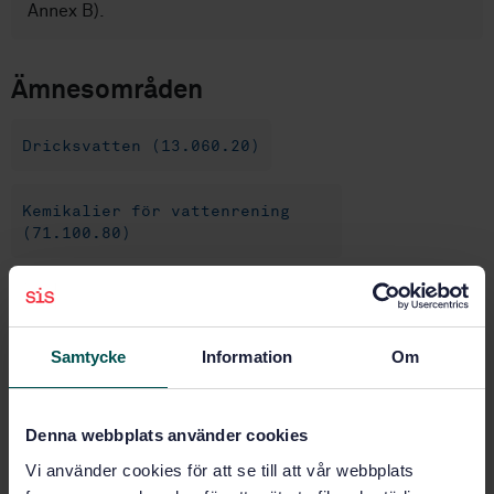
Annex B).
Ämnesområden
Dricksvatten (13.060.20)
Kemikalier för vattenrening
(71.100.80)
Köp denna standard
Samtycke
Information
Om
STANDARD
SVENSK STANDARD
· SS-EN 17034:2018
Processkemikalier för beredning av dricksvatten -
Denna webbplats använder cookies
Aluminiumklorid vattenfri, aluminiumklorid basisk,
Vi använder cookies för att se till att vår webbplats
dialuminiumkloridpentahydroxid och