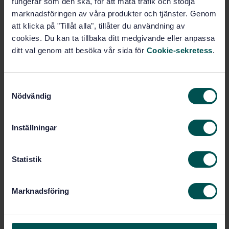
fungerar som den ska, för att mäta trafik och stödja
aluminiumkloridhydroxidsulfat
marknadsföringen av våra produkter och tjänster. Genom
att klicka på "Tillåt alla", tillåter du användning av
Prenumerera på standarden - Läs mer
cookies. Du kan ta tillbaka ditt medgivande eller anpassa
ditt val genom att besöka vår sida för
Cookie-sekretess
.
Pris:
1 097 SEK
Lägg i varukorgen
PDF
S
Nödvändig
a
Fler alternativ
m
t
Inställningar
Produktinformation
y
c
Engelska
Språk:
k
Statistik
e
Svenska institutet för
Framtagen av:
standarder
s
Marknadsföring
v
Chemicals used for
Internationell titel:
treatment of water intended for human
a
consumption - Aluminium chloride
l