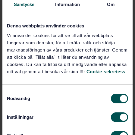
Samtycke
Information
Om
Fler alternativ
Denna webbplats använder cookies
Produktinformation
Vi använder cookies för att se till att vår webbplats
fungerar som den ska, för att mäta trafik och stödja
Engelska
Språk:
marknadsföringen av våra produkter och tjänster. Genom
Skodon, SIS/TK 397
Framtagen av:
att klicka på "Tillåt alla", tillåter du användning av
Safety footwear with
Internationell titel:
cookies. Du kan ta tillbaka ditt medgivande eller anpassa
resistance to chain saw cutting (ISO
ditt val genom att besöka vår sida för
Cookie-sekretess
.
17249:2004/Amd 1:2007)
STD-58180
Artikelnummer:
S
1
Utgåva:
Nödvändig
a
2007-02-02
Fastställd:
m
4
Antal sidor:
t
Inställningar
SS-EN ISO 17249:2005
Tillägg till:
y
SS-EN ISO 17249:2013
c
Ersätts av: