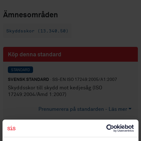
Ämnesområden
Skyddsskor (13.340.50)
Köp denna standard
STANDARD
SVENSK STANDARD
· SS-EN ISO 17249:2005/A1:2007
Skyddsskor till skydd mot kedjesåg (ISO
17249:2004/Amd 1:2007)
Prenumerera på standarden - Läs mer
Pris:
543 SEK
Lägg i varukorgen
PDF