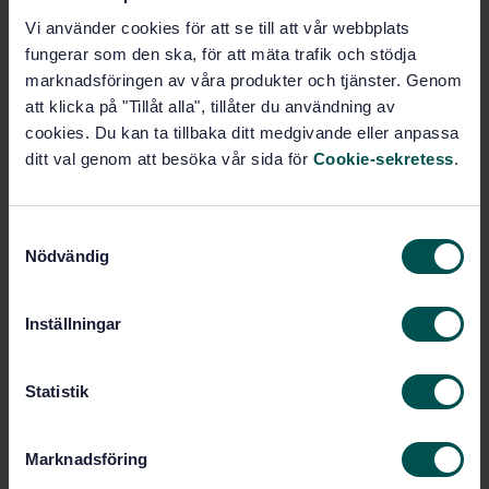
STANDARD
Vi använder cookies för att se till att vår webbplats
TEKNISKA RAPPORTER
· SIS-CEN/TR 15419:2006
fungerar som den ska, för att mäta trafik och stödja
Skyddskläder - Vägledning vid val, användning,
marknadsföringen av våra produkter och tjänster. Genom
skötsel och underhåll av skyddskläder till skydd mot
att klicka på "Tillåt alla", tillåter du användning av
kemikalier
cookies. Du kan ta tillbaka ditt medgivande eller anpassa
ditt val genom att besöka vår sida för
Cookie-sekretess
.
Prenumerera på standarden - Läs mer
Pris:
1 250 SEK
S
Lägg i varukorgen
Nödvändig
a
PDF
m
t
Fler alternativ
Inställningar
y
c
k
Statistik
Produktinformation
e
Engelska
Språk:
s
Marknadsföring
v
Svenska institutet för
Framtagen av: