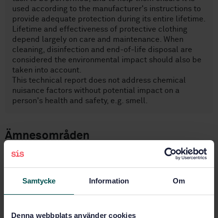
used according to the manufacturer's instructions to
provide adequate protection during its entire lifetime.
Lifetime and effectiveness of protective clothing
depend largely on care and maintenance. When
cleaning, disinfection and end-of-life disposal are
considered the environmental impact should also be
taken into account.
This technical report does not address chemical
nuisance factors without potential impact on a
person's health and safety, e.g. smell.
Ämnesområden
Skyddskläder (13.340.10)
Samtycke
Information
Om
Köp denna standard
Denna webbplats använder cookies