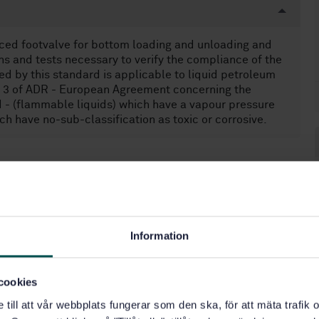
ced footvalve for bottom loading and unloading and
s and tests necessary to verify the compliance of the
d by this standard is applicable to liquid petroleum
s 3 of ADR - European Agreement concerning the
 - (flammable liquids) which have a vapour pressure
h have no-sub-classification as toxic or corrosive.
monterade kärl och behållare (23.020.20)
Information
cookies
e till att vår webbplats fungerar som den ska, för att mäta trafi