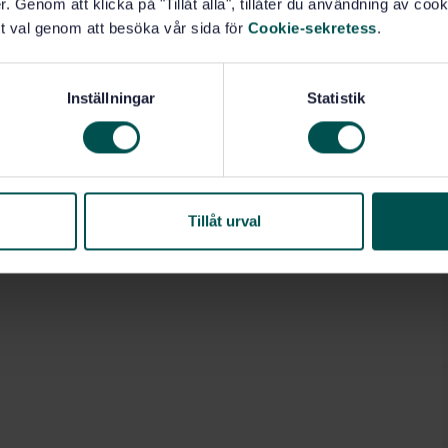
. Genom att klicka på "Tillåt alla", tillåter du användning av cooki
t val genom att besöka vår sida för
Cookie-sekretess
.
Inställningar
Statistik
Tillåt urval