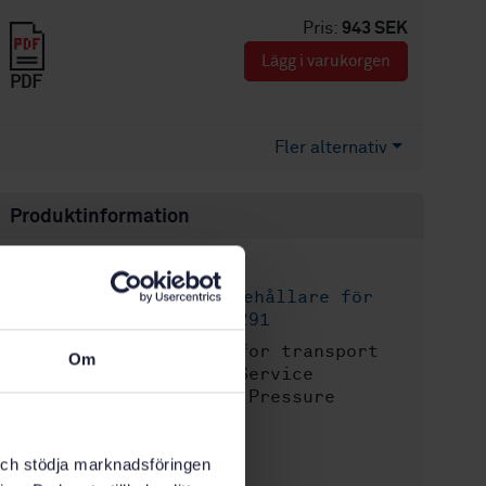
Pris:
943 SEK
Lägg i varukorgen
PDF
Fler alternativ
Produktinformation
Engelska
Språk:
Transportbehållare för
Framtagen av:
farligt gods, SIS/TK 291
Tanks for transport
Internationell titel:
Om
of dangerous goods - Service
equipment for tanks - Pressure
balanced footvalve
STD-33355
Artikelnummer:
k och stödja marknadsföringen
1
Utgåva: