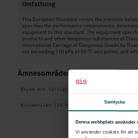
Omfattning
This European Standard covers the pressure balan
specifies the performance requirements, dimension
equipment to this standard. The equipment specifie
products and other dangerous substances of Clas
International Carriage of Dangerous Goods by Road
not exceeding 110 kPa at 50 °C and petrol, and whic
Ämnesområden
Skydd mot farliga ämnen (13.300)
Fordons
Samtycke
Kulventiler (23.060.20)
Denna webbplats använder 
Vi använder cookies för att s