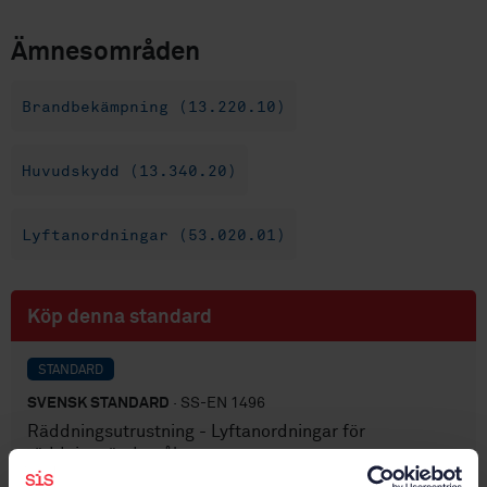
Ämnesområden
Brandbekämpning (13.220.10)
Huvudskydd (13.340.20)
Lyftanordningar (53.020.01)
Köp denna standard
STANDARD
SVENSK STANDARD
· SS-EN 1496
Räddningsutrustning - Lyftanordningar för
räddningsändamål