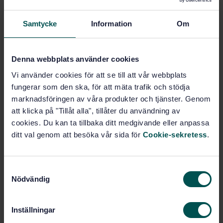
Prenumerera på standarden - Läs mer
Samtycke
Information
Om
Pris:
789 SEK
Lägg i varukorgen
PDF
Denna webbplats använder cookies
Vi använder cookies för att se till att vår webbplats
Fler alternativ
fungerar som den ska, för att mäta trafik och stödja
marknadsföringen av våra produkter och tjänster. Genom
att klicka på "Tillåt alla", tillåter du användning av
Produktinformation
cookies. Du kan ta tillbaka ditt medgivande eller anpassa
ditt val genom att besöka vår sida för
Cookie-sekretess
.
Engelska
Språk:
Svenska institutet för
Framtagen av:
standarder
S
Rescue equipment -
Internationell titel:
Nödvändig
a
Rescue lifting devices
m
STD-18463
Artikelnummer:
t
Inställningar
1
Utgåva:
y