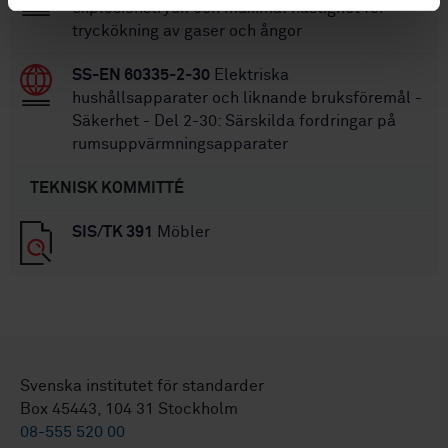
explosionstryck och maximal hastighet för
tryckökning av gaser och ångor
SS-EN 60335-2-30
Elektriska
hushållsapparater och liknande bruksföremål -
Säkerhet - Del 2-30: Särskilda fordringar på
rumsuppvärmningsapparater
TEKNISK KOMMITTÉ
SIS/TK 391
Möbler
Svenska institutet för standarder
Box 45443, 104 31 Stockholm
08-555 520 00