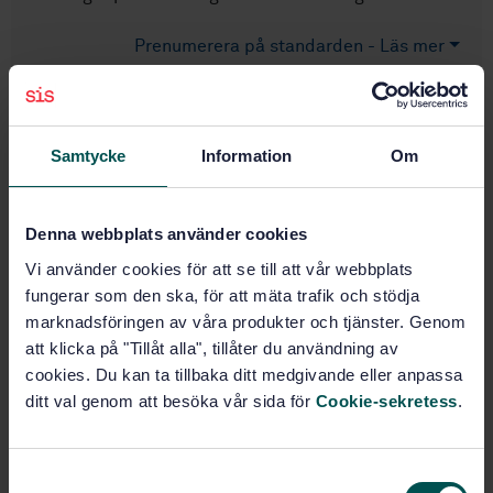
Prenumerera på standarden - Läs mer
Pris:
216 SEK
Lägg i varukorgen
PDF
Samtycke
Information
Om
Fler alternativ
Denna webbplats använder cookies
Vi använder cookies för att se till att vår webbplats
Produktinformation
fungerar som den ska, för att mäta trafik och stödja
marknadsföringen av våra produkter och tjänster. Genom
Engelska
Språk:
att klicka på "Tillåt alla", tillåter du användning av
SEK SVENSK ELSTANDARD
Framtagen av:
cookies. Du kan ta tillbaka ditt medgivande eller anpassa
Household and similar
Internationell titel:
ditt val genom att besöka vår sida för
Cookie-sekretess
.
electrical appliances - Safety - Part
2-2: Particular requirements for vacuum
cleaners and water suction cleaning
S
appliances