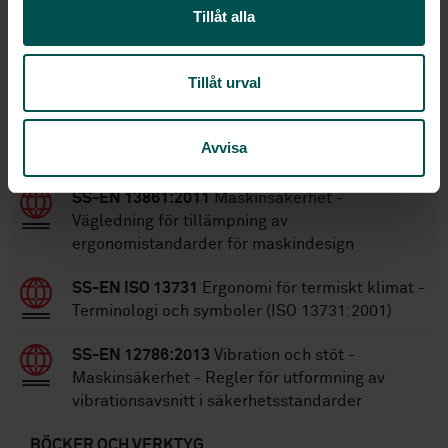
20
Antal sidor:
Tillåt alla
SS-EN 547-3
Ersätter:
Tillåt urval
Inom samma område
Avvisa
STANDARDER
SS-EN 13861:2011
Maskinsäkerhet -
Vägledning för tillämpning av
ergonomistandarder för maskindesign
SS-EN ISO 13731
Ergonomi för termiskt klimat -
Terminologi och symboler (ISO 13731:2001)
SS-EN 12786:2013
Vibration och stöt -
Maskinsäkerhet - Regler för utformning av
vibrationsavsnitt i säkerhetsstandarder
BÖCKER OCH VERKTYG