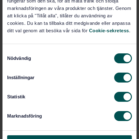
fungerar som den ska, för att mäta trafik och stödja
Pris:
789 SEK
marknadsföringen av våra produkter och tjänster. Genom
Lägg i varukorgen
att klicka på "Tillåt alla", tillåter du användning av
PDF
cookies. Du kan ta tillbaka ditt medgivande eller anpassa
ditt val genom att besöka vår sida för
Cookie-sekretess
.
Fler alternativ
S
Produktinformation
Nödvändig
a
m
Engelska
Språk:
t
Inställningar
Belastningsergonomi, SIS/TK
Framtagen av:
y
380/AG 01
c
Safety of machinery -
Internationell titel:
k
Statistik
Human body measurements - Part 3:
e
Anthropometric data
s
STD-67420
Marknadsföring
Artikelnummer:
v
1
Utgåva:
a
2008-10-03
l
Fastställd: