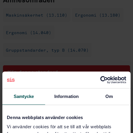
Ämnesområden
Maskinsäkerhet (13.110)
Ergonomi (13.180)
Ergonomi (14.040)
Gruppstandarder, typ B (14.070)
Köp denna standard
STANDARD
Samtycke
Information
Om
SVENSK STANDARD
· SS-EN 547-3+A1:2008
Maskinsäkerhet - Kroppsmått - Del 3:
Antropometriska data
Denna webbplats använder cookies
Prenumerera på standarden - Läs mer
Vi använder cookies för att se till att vår webbplats