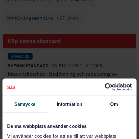
Strålningsmätning (17.240)
Köp denna standard
STANDARD
SVENSK STANDARD
· SS-EN 12198-2+A1:2008
Maskinsäkerhet - Bedömning och reducering av
strålningsrisker förknippade med maskiner - Del 2:
Mätmetoder
Prenumerera på standarden - Läs mer
Samtycke
Information
Om
Pris:
943 SEK
Lägg i varukorgen
Denna webbplats använder cookies
PDF
Vi använder cookies för att se till att vår webbplats