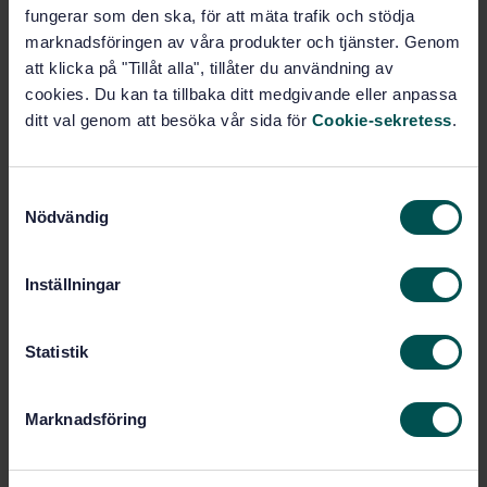
fungerar som den ska, för att mäta trafik och stödja
Fler alternativ
marknadsföringen av våra produkter och tjänster. Genom
att klicka på "Tillåt alla", tillåter du användning av
cookies. Du kan ta tillbaka ditt medgivande eller anpassa
Produktinformation
ditt val genom att besöka vår sida för
Cookie-sekretess
.
Engelska
Språk:
Maskinsäkerhet, SIS/TK 282
Framtagen av:
S
Safety of machinery -
Internationell titel:
Nödvändig
a
Assessment and reduction of risks
m
arising from radiation emitted by
t
machinery - Part 2: Radiation emission
Inställningar
measurement procedure
y
c
STD-67291
Artikelnummer:
k
Statistik
1
Utgåva:
e
2008-09-18
Fastställd:
s
Marknadsföring
24
Antal sidor:
v
a
SS-EN 12198-2
Ersätter:
l