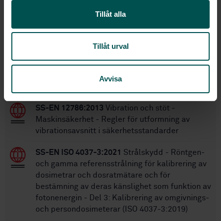
Tillåt alla
Inom samma område
STANDARDER
Tillåt urval
SS-EN 13861:2011
Maskinsäkerhet -
Vägledning för tillämpning av
Avvisa
ergonomistandarder för maskindesign
SS-EN 12786:2013
Vibration och stöt -
Maskinsäkerhet - Regler för utformning av
vibrationsavsnitt i säkerhetsstandarder
SS-EN ISO 4037-3:2021
Strålskydd - Röntgen-
och gamma referensstrålning för kalibrering av
dosimetrar och dosratmätare och för
bestämning av deras känslighet som funktion av
fotonenergin - Del 3: Kalibrering av omgivnings-
och persondosimeterar (ISO 4037-3:2019)