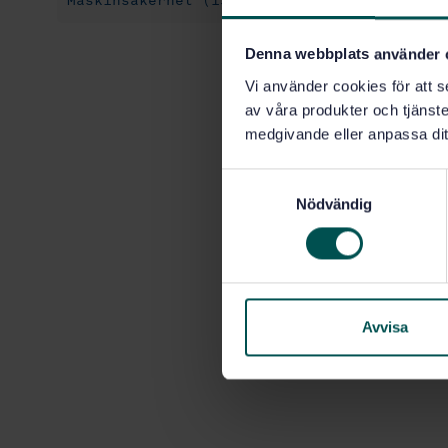
Maskinsäkerhet (13.110)
Strålningsskydd 
Denna webbplats använder 
Vi använder cookies för att s
av våra produkter och tjänster
medgivande eller anpassa dit
S
Nödvändig
a
m
t
y
c
k
Avvisa
e
s
v
a
l