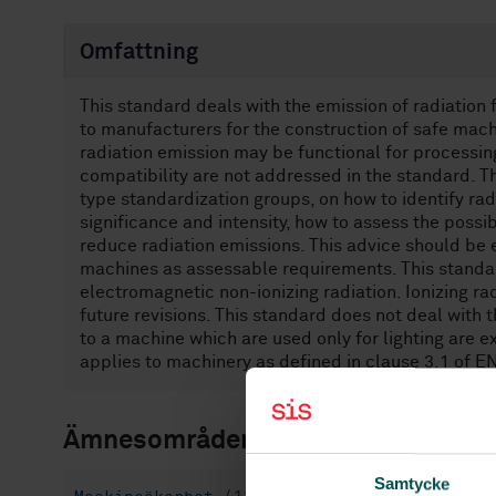
Omfattning
This standard deals with the emission of radiation
to manufacturers for the construction of safe machi
radiation emission may be functional for processin
compatibility are not addressed in the standard. T
type standardization groups, on how to identify rad
significance and intensity, how to assess the poss
reduce radiation emissions. This advice should be 
machines as assessable requirements. This standard
electromagnetic non-ionizing radiation. Ionizing ra
future revisions. This standard does not deal with t
to a machine which are used only for lighting are 
applies to machinery as defined in clause 3.1 of E
Ämnesområden
Samtycke