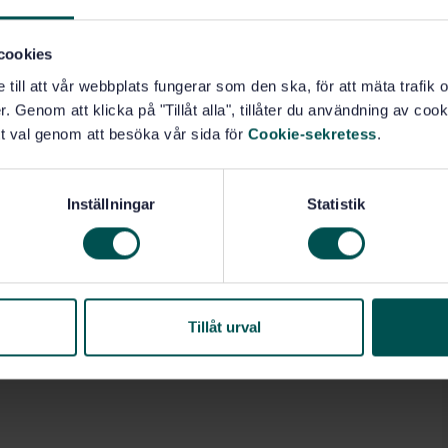
(13.280)
Gruppstandarder, typ B (14.070)
cookies
e till att vår webbplats fungerar som den ska, för att mäta trafi
. Genom att klicka på "Tillåt alla", tillåter du användning av cooki
t val genom att besöka vår sida för
Cookie-sekretess
.
Inställningar
Statistik
Tillåt urval