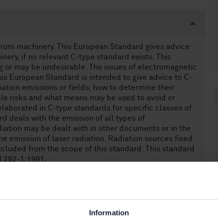
 from machinery. This European Standard gives advice
nery, if no relevant C-type standard exists. This
g or may be undesirable. The issues of electromagnetic
his European Standard is intended to give advice to C-
iation emissions or fields, how to determine their
ible risks and what means may be used to avoid or
elaborated in C-type standards for specific classes of
 deals with the emission of all types of
diation may be dealt with in other documents or in the
he emission of laser radiation. Radiation sources fixed
excluded from the scope of this standard. This standard
N 292-1:1991.
Information