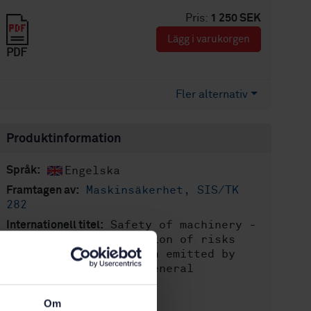
Pris:
1 250 SEK
Lägg i varukorgen
PDF
Fler alternativ
Produktinformation
Engelska
Språk:
Maskinsäkerhet, SIS/TK
Framtagen av:
282
Safety of machinery -
Internationell titel:
Assessment and reduction of risks
arising from radiation emitted by
machinery - Part 1: General
principles
STD-67290
Om
Artikelnummer: