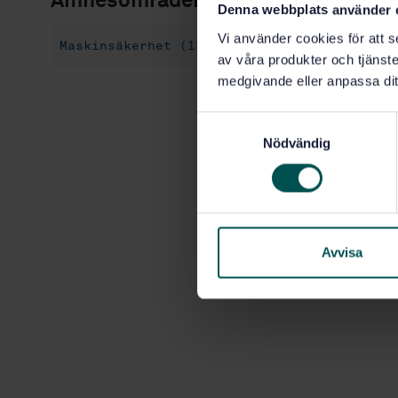
Ämnesområden
Denna webbplats använder 
Vi använder cookies för att s
Maskinsäkerhet (13.110)
Allmänt (13.220.
av våra produkter och tjänster
medgivande eller anpassa dit
S
Nödvändig
a
m
t
y
c
k
Avvisa
e
s
v
a
l