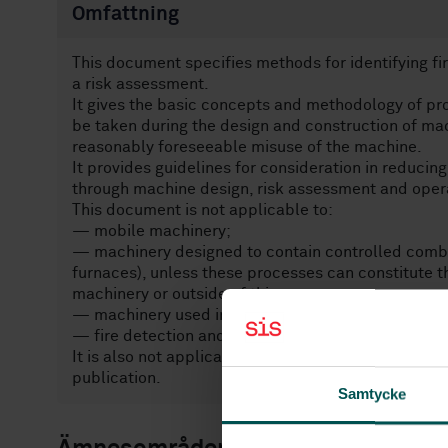
Omfattning
This document specifies methods for identifying fi
a risk assessment.
It gives the basic concepts and methodology of pro
be taken during the design and construction of ma
reasonably foreseeable misuse of the machine.
It provides guidelines for consideration in reducing
through machine design, risk assessment and opera
This document is not applicable to:
— mobile machinery;
— machinery designed to contain controlled combu
furnaces), unless these processes can constitute the
machinery or outside of this;
— machinery used in potentially explosive atmosp
— fire detection and suppression systems that are 
It is also not applicable to machinery or machine
publication.
Samtycke