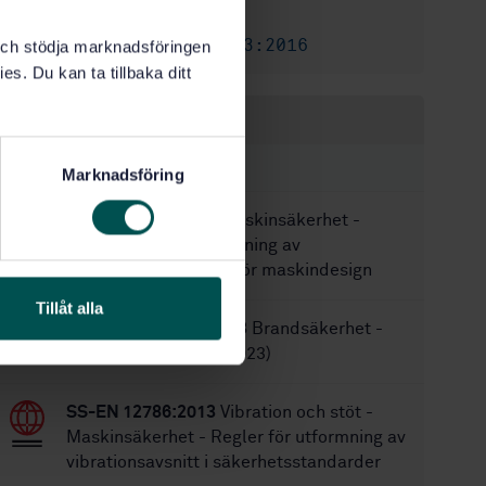
68
Antal sidor:
SS-EN ISO 19353:2016
Ersätter:
k och stödja marknadsföringen
es. Du kan ta tillbaka ditt
Inom samma område
STANDARDER
Marknadsföring
SS-EN 13861:2011
Maskinsäkerhet -
Vägledning för tillämpning av
ergonomistandarder för maskindesign
Tillåt alla
SS-EN ISO 13943:2023
Brandsäkerhet -
Ordlista (ISO 13943:2023)
SS-EN 12786:2013
Vibration och stöt -
Maskinsäkerhet - Regler för utformning av
vibrationsavsnitt i säkerhetsstandarder