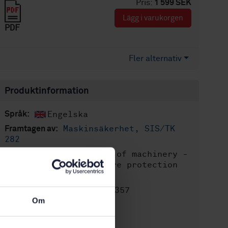
Pris:
1 599 SEK
Lägg i varukorgen
PDF
Fler alternativ
Produktinformation
Engelska
Språk:
Maskinsäkerhet, SIS/TK
Framtagen av:
282
Safety of machinery -
Internationell titel:
Fire prevention and fire protection
(ISO 19353:2019)
STD-80010357
Artikelnummer:
Om
2
Utgåva:
2019-03-04
Fastställd: