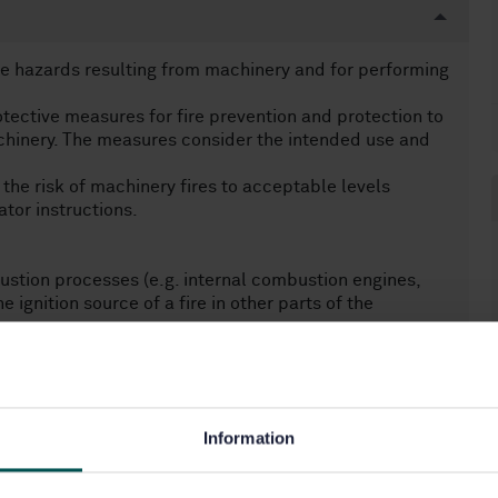
re hazards resulting from machinery and for performing
tective measures for fire prevention and protection to
chinery. The measures consider the intended use and
 the risk of machinery fires to acceptable levels
tor instructions.
stion processes (e.g. internal combustion engines,
 ignition source of a fire in other parts of the
heres and explosion prevention and protection; and
integrated in building fire safety systems.
ry components manufactured before the date of its
Information