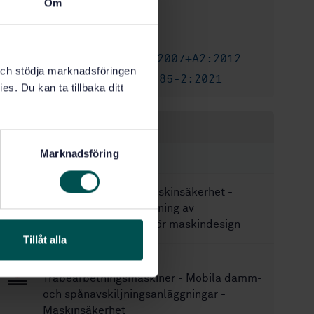
Om
2017-08-29
Fastställd:
56
Antal sidor:
SS-EN 1870-13:2007+A2:2012
Ersätter:
k och stödja marknadsföringen
SS-EN ISO 19085-2:2021
Ersätts av:
es. Du kan ta tillbaka ditt
Inom samma område
Marknadsföring
STANDARDER
SS-EN 13861:2011
Maskinsäkerhet -
Vägledning för tillämpning av
ergonomistandarder för maskindesign
Tillåt alla
SS-EN 16770:2018
Träbearbetningsmaskiner - Mobila damm-
och spånavskiljningsanläggningar -
Maskinsäkerhet