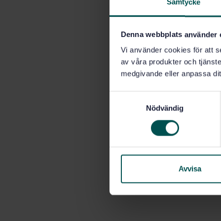
Samtycke
Denna webbplats använder 
Vi använder cookies för att s
av våra produkter och tjänster
medgivande eller anpassa dit
S
Nödvändig
a
m
t
y
c
k
Avvisa
e
s
v
a