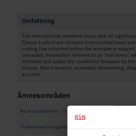
Omfattning
This international standard deals with all significa
Clause 4 which are relevant to horizontal beam pan
cutting line mounted below the workpiece support
unloaded, hereinafter referred to as "machines", 
intended and under the conditions foreseen by th
misuse. Also transport, assembly, dismantling, di
account.
Ämnesområden
Maskinsäkerhet (13.110)
Träbearbetningsm
Träbearbetningsmaskiner (79.120.10)