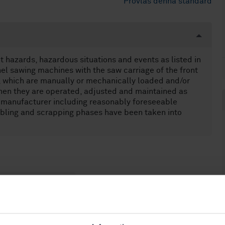
Provläs denna standard
nt hazards, hazardous situations and events as listed in
el sawing machines with the saw carriage of the front
, which are manually or mechanically loaded and/or
when they are operated, adjusted and maintained as
e manufacturer including reasonably foreseeable
sabling and scrapping phases have been taken into
askiner (14.320)