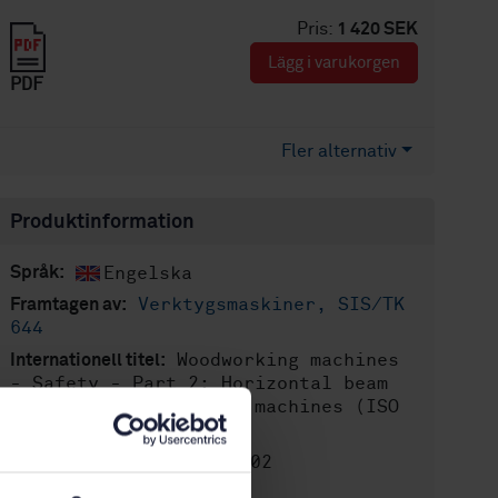
Pris:
1 420 SEK
Lägg i varukorgen
PDF
Fler alternativ
Produktinformation
Engelska
Språk:
Verktygsmaskiner, SIS/TK
Framtagen av:
644
Woodworking machines
Internationell titel:
- Safety - Part 2: Horizontal beam
panel circular sawing machines (ISO
19085-2:2017)
STD-8028302
Artikelnummer:
1
Utgåva: