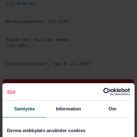
(13.040.40)
Maskinsäkerhet (13.110)
Skydd mot farliga ämnen
(13.300)
Gruppstandarder, typ B (14.070)
Köp denna standard
STANDARD
Samtycke
Information
Om
SVENSK STANDARD
· SS-EN 1093-1:2008
Maskinsäkerhet - Beräkning av utsläpp av luftburna
farliga ämnen - Del 1: Val av provningsmetoder
Denna webbplats använder cookies