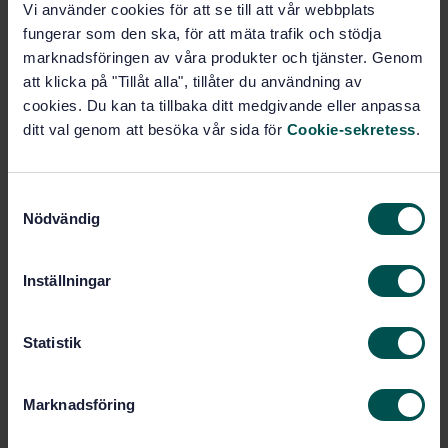
Prenumerera på standarden - Läs mer
Vi använder cookies för att se till att vår webbplats
fungerar som den ska, för att mäta trafik och stödja
Pris:
943 SEK
marknadsföringen av våra produkter och tjänster. Genom
att klicka på "Tillåt alla", tillåter du användning av
Lägg i varukorgen
cookies. Du kan ta tillbaka ditt medgivande eller anpassa
PDF
ditt val genom att besöka vår sida för
Cookie-sekretess
.
Fler alternativ
S
Produktinformation
Nödvändig
a
m
Engelska
Språk:
t
Inställningar
Maskinsäkerhet, SIS/TK 282
Framtagen av:
y
c
Safety of machinery -
Internationell titel:
Evaluation of the emission of airborne
k
Statistik
hazardous substances - Part 1:
e
Selection of test methods
s
Marknadsföring
STD-68462
Artikelnummer:
v
a
2
Utgåva: