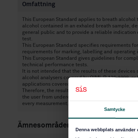
Omfattning
This European Standard applies to breath alcohol 
alcohol contained in an exhaled breath sample, des
general public and to provide a reliable indication 
test.
This European Standard specifies requirements fo
requirements for marking, labelling and operating i
This European Standard gives guidelines for compl
technical performance tests.
It is not intended that the results of these devices
alcohol analysers covered by OIML R 126:1998, or b
applications covered by EN 15964 or similar nation
Therefore, the results of measurements need to be d
the user from underestimating his alcohol concentr
every measurement.
Samtycke
Ämnesområden
Denna webbplats använder 