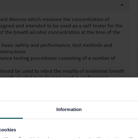
test devices which measure the concentration of
igned and intended to be used as a self tester for the
of the breath alcohol concentration at the time of the
r basic safety and performance, test methods and
nstructions.
iance testing procedures consisting of a number of
 should be used to rebut the results of evidential breath
reath alcohol test devices used in professional
al regulations.
isplayed so as to protect, as far as it is practicable,
ation based on measurement uncertainties, intrinsic in
Information
cookies