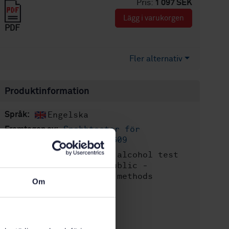
Pris:
1 097 SEK
Lägg i varukorgen
PDF
Fler alternativ
Produktinformation
Engelska
Språk:
Snabbtester för
Framtagen av:
droganalyser, SIS/TK 609
Breath alcohol test
Internationell titel:
devices for general public -
Requirements and test methods
Om
STD-87753
Artikelnummer:
1
Utgåva:
2012-10-16
Fastställd: