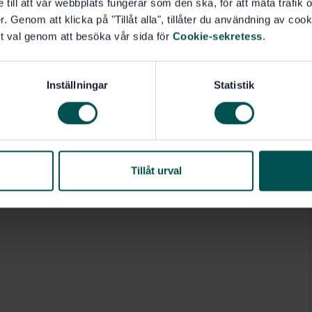
e till att vår webbplats fungerar som den ska, för att mäta trafi
 analys (71.040.40)
. Genom att klicka på "Tillåt alla", tillåter du användning av cooki
t val genom att besöka vår sida för
Cookie-sekretess
.
Inställningar
Statistik
Tillåt urval