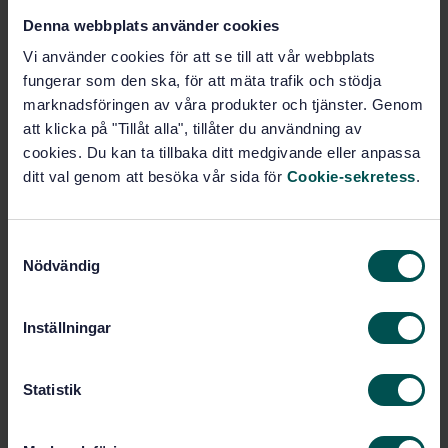
inerta gaser för förebyggande av explosioner
Denna webbplats använder cookies
Prenumerera på standarden - Läs mer
Vi använder cookies för att se till att vår webbplats
fungerar som den ska, för att mäta trafik och stödja
Pris:
1 599 SEK
marknadsföringen av våra produkter och tjänster. Genom
Lägg i varukorgen
att klicka på "Tillåt alla", tillåter du användning av
PDF
cookies. Du kan ta tillbaka ditt medgivande eller anpassa
ditt val genom att besöka vår sida för
Cookie-sekretess
.
Fler alternativ
S
Produktinformation
Nödvändig
a
m
Engelska
Språk:
t
Inställningar
Svenska institutet för
Framtagen av:
y
standarder
c
Guidance on Inerting for
Internationell titel:
k
Statistik
the Prevention of Explosions
e
STD-45451
s
Artikelnummer: