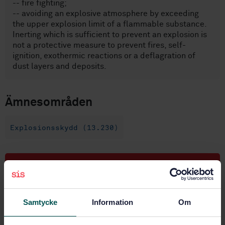
-- fire fighting;
-- avoiding an explosive atmosphere by exceeding
the upper explosion limit of a flammable substance.
Inerting which is sufficient to prevent an explosion is
not a protective measure to prevent fires, self-
ignition, exothermic reactions or a deflagration of
dust layers and deposits.
Ämnesområden
Explosionsskydd (13.230)
Köp denna standard
STANDARD
Samtycke
Information
Om
TEKNISKA RAPPORTER
· SIS-CEN/TR 15281:2006
Explosiv atmosfär - Vägledning för användning av