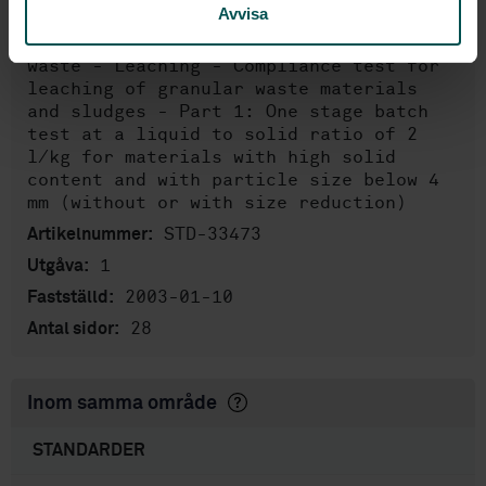
mark och slam, SIS/TK 535
Avvisa
Characterization of
Internationell titel:
waste - Leaching - Compliance test for
leaching of granular waste materials
and sludges - Part 1: One stage batch
test at a liquid to solid ratio of 2
l/kg for materials with high solid
content and with particle size below 4
mm (without or with size reduction)
STD-33473
Artikelnummer:
1
Utgåva:
2003-01-10
Fastställd:
28
Antal sidor:
Inom samma område
STANDARDER