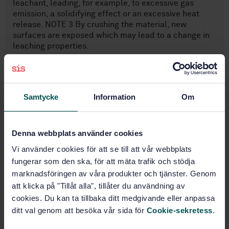
leachant, leading, for example, to excessive gas
emission, a solidifying effect or an excessive heat
release. NOTE 3 By crushing the material, new
surfaces are exposed which may lead to a change in
leaching properties.
Ämnesområden
Samtycke
Information
Om
Fast avfall (13.030.10)
Denna webbplats använder cookies
Flytande avfall, slam
(13.030.20)
Vi använder cookies för att se till att vår webbplats
fungerar som den ska, för att mäta trafik och stödja
marknadsföringen av våra produkter och tjänster. Genom
att klicka på "Tillåt alla", tillåter du användning av
Köp denna standard
cookies. Du kan ta tillbaka ditt medgivande eller anpassa
ditt val genom att besöka vår sida för
Cookie-sekretess
.
STANDARD
SVENSK STANDARD
· SS-EN 12457-1