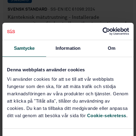
STANDARD
SVENSK STANDARD
· SS-EN IEC 61098:2024
Kärnteknisk mätutrustning - Installerade
personmonitorer för kontroll av ytkontamination med
avseende på alfa- och betastrålning
Prenumerera på standarden - Läs mer
Samtycke
Information
Om
Pris:
1 884 SEK
Lägg i varukorgen
Denna webbplats använder cookies
PDF
Vi använder cookies för att se till att vår webbplats
fungerar som den ska, för att mäta trafik och stödja
Fler alternativ
marknadsföringen av våra produkter och tjänster. Genom
att klicka på "Tillåt alla", tillåter du användning av
Produktinformation
cookies. Du kan ta tillbaka ditt medgivande eller anpassa
ditt val genom att besöka vår sida för
Cookie-sekretess
.
Engelska
Språk:
SEK SVENSK ELSTANDARD
Framtagen av: