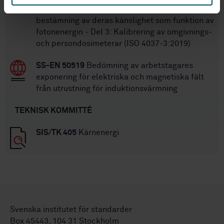
dosimetrar och dosratmätare och för
bestämning av deras känslighet som funktion av
fotonenergin - Del 3: Kalibrering av omgivnings-
och persondosimeterar (ISO 4037-3:2019)
SS-EN 50519
Bedömning av arbetstagares
exponering för elektriska och magnetiska fält
från utrustning för induktionsvärmning
TEKNISK KOMMITTÉ
SIS/TK 405
Kärnenergi
Svenska institutet för standarder
Box 45443, 104 31 Stockholm