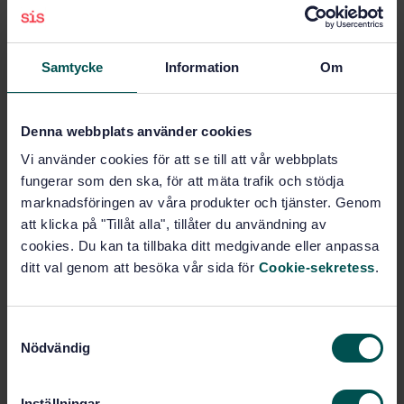
Prenumerera på standarden - Läs mer
Pris:
687 SEK
Samtycke
Information
Om
Lägg i varukorgen
PDF
Denna webbplats använder cookies
Fler alternativ
Vi använder cookies för att se till att vår webbplats
fungerar som den ska, för att mäta trafik och stödja
Produktinformation
marknadsföringen av våra produkter och tjänster. Genom
att klicka på "Tillåt alla", tillåter du användning av
Engelska
Språk:
cookies. Du kan ta tillbaka ditt medgivande eller anpassa
Renhetsteknik och
Framtagen av:
ditt val genom att besöka vår sida för
Cookie-sekretess
.
laboratorieutrustning, SIS/TK 108
Laboratory glassware -
Internationell titel:
Beakers (ISO 3819:2015)
S
Nödvändig
STD-8018301
Artikelnummer:
a
m
1
Utgåva:
t
2016-01-12
Fastställd:
Inställningar