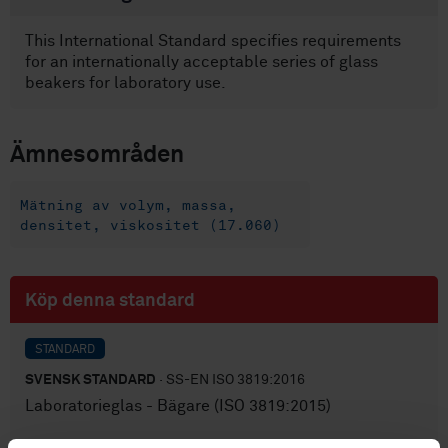
This International Standard specifies requirements
for an internationally acceptable series of glass
beakers for laboratory use.
Ämnesområden
Mätning av volym, massa,
densitet, viskositet (17.060)
Köp denna standard
STANDARD
SVENSK STANDARD
· SS-EN ISO 3819:2016
Laboratorieglas - Bägare (ISO 3819:2015)