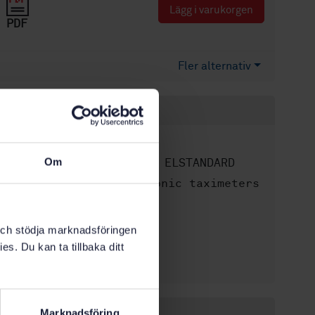
Lägg i varukorgen
PDF
Fler alternativ
Produktinformation
Engelska
Språk:
Om
SEK SVENSK ELSTANDARD
Framtagen av:
Electronic taximeters
Internationell titel:
STD-17486
Artikelnummer:
1
Utgåva:
k och stödja marknadsföringen
1995-10-27
Fastställd:
es. Du kan ta tillbaka ditt
20
Antal sidor:
Marknadsföring
Inom samma område