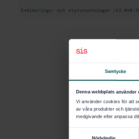
Indikerings- och styrutustningar (43.040.3
Samtycke
Denna webbplats använder 
Vi använder cookies för att s
av våra produkter och tjänster
medgivande eller anpassa dit
S
Nödvändig
a