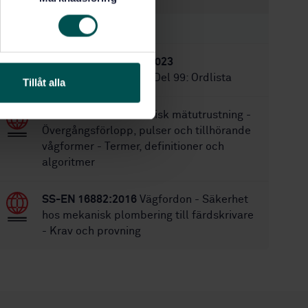
STANDARDER
SS-EN IEC 61869-99:2023
Mättransformatorer - Del 99: Ordlista
Tillåt alla
SS-EN 60469
Elektronisk mätutrustning -
Övergångsförlopp, pulser och tillhörande
vågformer - Termer, definitioner och
algoritmer
SS-EN 16882:2016
Vägfordon - Säkerhet
hos mekanisk plombering till färdskrivare
- Krav och provning