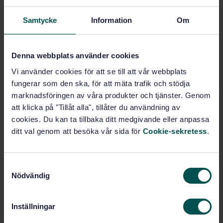
Samtycke
Information
Om
Köp denna standard
Denna webbplats använder cookies
STANDARD
Vi använder cookies för att se till att vår webbplats
TEKNISKA RAPPORTER
· SIS-CEN/TR 10364:2018
fungerar som den ska, för att mäta trafik och stödja
Stål och gjutjärn - bestämning av bly, kadmium,
marknadsföringen av våra produkter och tjänster. Genom
kvicksilver, hexavalent krom, polybromerade
att klicka på "Tillåt alla", tillåter du användning av
bifenyler (PBB) och polybromerade difenyletrar
cookies. Du kan ta tillbaka ditt medgivande eller anpassa
(PBDE) med hänsyn till direktiven 2011/65/EU (RoHS)
och 2000/53/EC (ELV) - Begränsningar
ditt val genom att besöka vår sida för
Cookie-sekretess
.
Prenumerera på standarden - Läs mer
S
Nödvändig
Pris:
687 SEK
a
m
Lägg i varukorgen
t
PDF
Inställningar
y