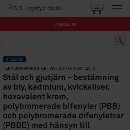
LOGGA IN
STANDARD
TEKNISKA RAPPORTER
· SIS-CEN/TR 10364:2018
Stål och gjutjärn - bestämning
av bly, kadmium, kvicksilver,
hexavalent krom,
polybromerade bifenyler (PBB)
och polybromerade difenyletrar
(PBDE) med hänsyn till