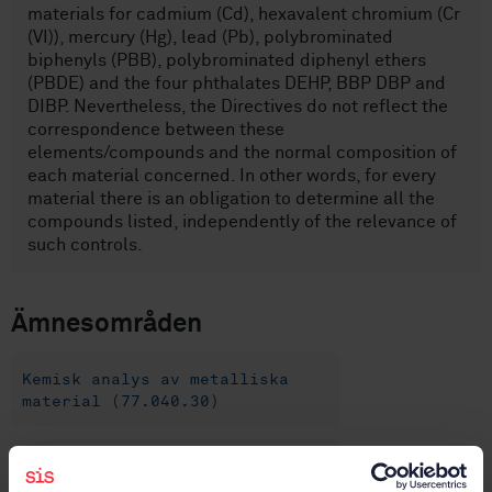
materials for cadmium (Cd), hexavalent chromium (Cr
(VI)), mercury (Hg), lead (Pb), polybrominated
biphenyls (PBB), polybrominated diphenyl ethers
(PBDE) and the four phthalates DEHP, BBP DBP and
DIBP. Nevertheless, the Directives do not reflect the
correspondence between these
elements/compounds and the normal composition of
each material concerned. In other words, for every
material there is an obligation to determine all the
compounds listed, independently of the relevance of
such controls.
Ämnesområden
Kemisk analys av metalliska
material (77.040.30)
Järn och stål Allmänt
(77.080.01)