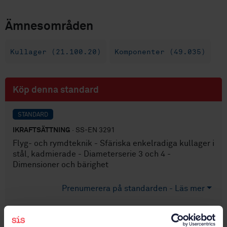
Ämnesområden
Kullager (21.100.20)
Komponenter (49.035)
Köp denna standard
STANDARD
IKRAFTSÄTTNING
· SS-EN 3291
Flyg- och rymdteknik - Sfäriska enkelradiga kullager i
stål, kadmierade - Diameterserie 3 och 4 -
Dimensioner och bärighet
Prenumerera på standarden - Läs mer
Pris:
0 SEK
Lägg i varukorgen