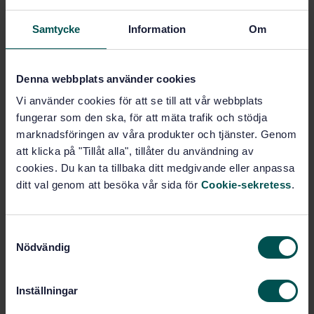
PDF
Samtycke
Information
Om
Fler alternativ
Denna webbplats använder cookies
Produktinformation
Vi använder cookies för att se till att vår webbplats
fungerar som den ska, för att mäta trafik och stödja
Engelska
Svenska
Språk:
marknadsföringen av våra produkter och tjänster. Genom
Svenska institutet för
Framtagen av:
att klicka på "Tillåt alla", tillåter du användning av
standarder
cookies. Du kan ta tillbaka ditt medgivande eller anpassa
Aerospace series -
Internationell titel:
ditt val genom att besöka vår sida för
Cookie-sekretess
.
Bearings, airframe rolling - Single row
self-aligning roller bearings in steel,
cadmium plated - Diameter series 3 and
S
4 - Dimensions and loads
Nödvändig
a
STD-15066
Artikelnummer:
m
1
Utgåva:
t
Inställningar
1994-06-10
Fastställd:
y