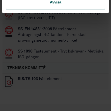
STANDARDER
Avvisa
SS-ISO 1891:2009
Fästelement - Terminologi
(ISO 1891:2009, IDT)
SS-EN 14831:2005
Fästelement -
Åtdragningsförhållanden - Förenklad
provningsmetod, moment-vinkel
SS 1898
Fästelement - Tryckskruvar - Metriska
ISO-gängor
TEKNISK KOMMITTÉ
SIS/TK 103
Fästelement