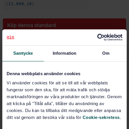
(21.060.10)
Köp denna standard
STANDARD
SVENSK STANDARD
· SS-EN ISO 7380-1:2011
Samtycke
Information
Om
Fästelement - Skruvar med rundat huvud - Del 1:
Sexkanthålsskruvar (ISO 7380-1:2011)
Denna webbplats använder cookies
Prenumerera på standarden - Läs mer
Vi använder cookies för att se till att vår webbplats
Pris:
789 SEK
fungerar som den ska, för att mäta trafik och stödja
marknadsföringen av våra produkter och tjänster. Genom
Lägg i varukorgen
PDF
att klicka på "Tillåt alla", tillåter du användning av
cookies. Du kan ta tillbaka ditt medgivande eller anpassa
ditt val genom att besöka vår sida för
Cookie-sekretess
.
Fler alternativ