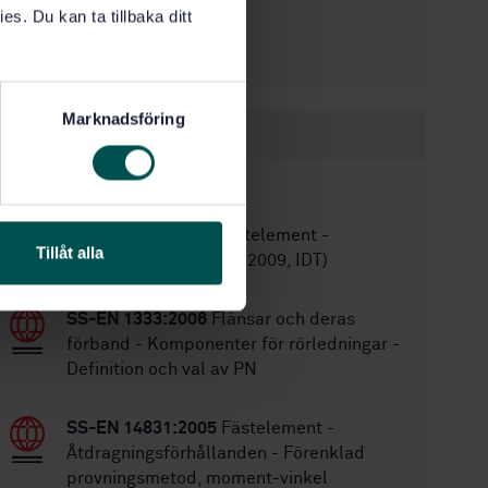
es. Du kan ta tillbaka ditt
2005-10-07
Fastställd:
8
Antal sidor:
Marknadsföring
Inom samma område
STANDARDER
SS-ISO 1891:2009
Fästelement -
Tillåt alla
Terminologi (ISO 1891:2009, IDT)
SS-EN 1333:2006
Flänsar och deras
förband - Komponenter för rörledningar -
Definition och val av PN
SS-EN 14831:2005
Fästelement -
Åtdragningsförhållanden - Förenklad
provningsmetod, moment-vinkel