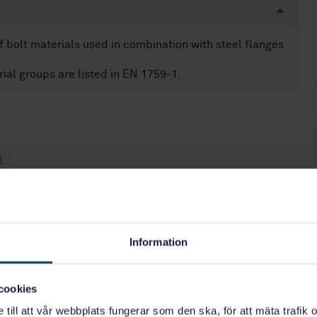
f bolt materials used in combination with steel flanges
rial groups are listed in EN 1759-1.
)
ingar (23.040.60)
Information
cookies
e till att vår webbplats fungerar som den ska, för att mäta trafi