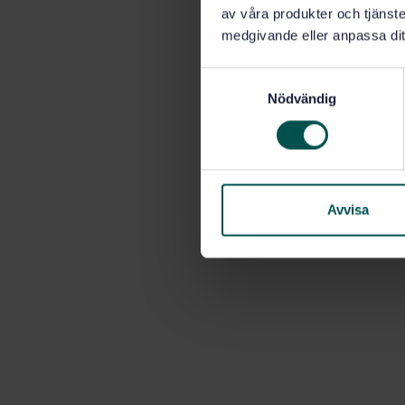
av våra produkter och tjänster
medgivande eller anpassa dit
S
Nödvändig
a
m
t
y
c
k
Avvisa
e
s
v
a
l