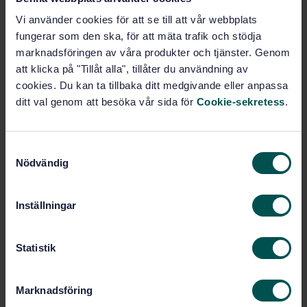
Vi använder cookies för att se till att vår webbplats
fungerar som den ska, för att mäta trafik och stödja
Köp denna standard
marknadsföringen av våra produkter och tjänster. Genom
att klicka på "Tillåt alla", tillåter du användning av
STANDARD
cookies. Du kan ta tillbaka ditt medgivande eller anpassa
SVENSK STANDARD
· SS-EN 14831:2005
ditt val genom att besöka vår sida för
Cookie-sekretess
.
Fästelement - Åtdragningsförhållanden - Förenklad
provningsmetod, moment-vinkel
S
Prenumerera på standarden - Läs mer
Nödvändig
a
m
Pris:
1 097 SEK
t
Inställningar
Lägg i varukorgen
y
PDF
c
k
Statistik
Fler alternativ
e
s
Marknadsföring
v
Produktinformation