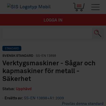
LOGGA IN
STANDARD
SVENSK STANDARD
· SS-EN 13898
Verktygsmaskiner - Sågar och
kapmaskiner för metall -
Säkerhet
Status:
Upphävd
·
Ersätts av:
SS-EN 13898+A1:2009
Provläs denna standard