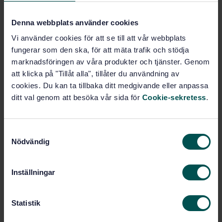
Borrmaskiner (25.080.40)
Denna webbplats använder cookies
Vi använder cookies för att se till att vår webbplats
Köp denna standard
fungerar som den ska, för att mäta trafik och stödja
marknadsföringen av våra produkter och tjänster. Genom
STANDARD
att klicka på "Tillåt alla", tillåter du användning av
cookies. Du kan ta tillbaka ditt medgivande eller anpassa
SVENSK STANDARD
· SS-EN 12717+A1:2009
ditt val genom att besöka vår sida för
Cookie-sekretess
.
Verktygsmaskiner - Borrmaskiner - Säkerhet
Prenumerera på standarden - Läs mer
S
Nödvändig
a
Pris:
1 420 SEK
m
Lägg i varukorgen
t
PDF
Inställningar
y
c
Fler alternativ
k
Statistik
e