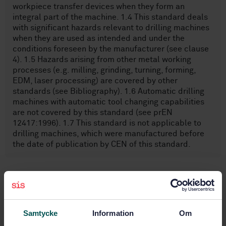
workpiece transfer devices when they form an
integral part of the machine. 1.4 This standard deals
with significant hazards relevant to drilling machines
when they are used as intended and under the
conditions foreseen by the manufacturer (see clause
4). 1.5 Hazards arising from other metal working
processes (e.g. milling, grinding, turning, forming,
EDM, laser processing) are covered by other
standards (see Bibliography). 1.6 Automatic drilling
machines with automatic tool changing capabilities
are not covered by this standard (see prEN
12417:1996). 1.7 This standard is not applicable to
drilling machines, which were manufactured before
the date of publication by CEN of this standard.
Ämnesområden
Verktygsmaskiner (14.340)
Samtycke
Information
Om