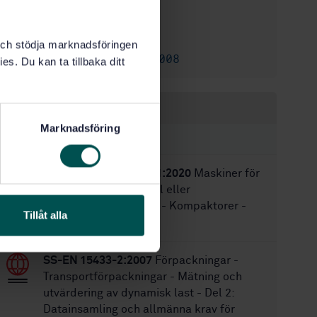
2021-04-07
Fastställd:
60
Antal sidor:
k och stödja marknadsföringen
SS-EN 1501-3:2008
Ersätter:
es. Du kan ta tillbaka ditt
Inom samma område
Marknadsföring
STANDARDER
SS-EN 16486:2014+A1:2020
Maskiner för
kompaktering av avfall eller
återvinningsfraktioner - Kompaktorer -
Tillåt alla
Säkerhetskrav
SS-EN 15433-2:2007
Förpackningar -
Transportförpackningar - Mätning och
utvärdering av dynamisk last - Del 2:
Datainsamling och allmänna krav för