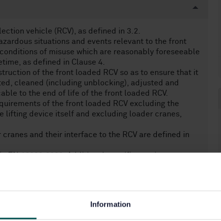
ection vehicle (RCV), as defined in 3.2.
azardous situations and events relevant to the front
 conditions of misuse which are reasonably foreseeable
etime, as defined in Clause 4.
ruction of the front loaded RCV so as to ensure that it
ated, cleaned (including unblocking), adjusted and
cable to the end of life of the front loaded RCV.
quirements of the front loaded RCV excluding the
he lifting device itself and excluding loader cranes,
r cranes and their interface to the RCV are defined in
in EN 12999:2020. Additional specific requirements to
1501 5:2021.
d on a truck for collecting purposes.
ronmental conditions such as:
Information