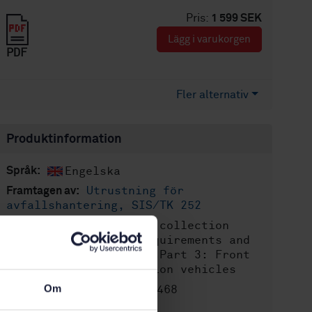
Pris:
1 599 SEK
Lägg i varukorgen
PDF
Fler alternativ
Produktinformation
Engelska
Språk:
Utrustning för
Framtagen av:
avfallshantering, SIS/TK 252
Refuse collection
Internationell titel:
vehicles - General requirements and
safety requirements - Part 3: Front
loaded refuse collection vehicles
Om
STD-80028468
Artikelnummer:
2
Utgåva: