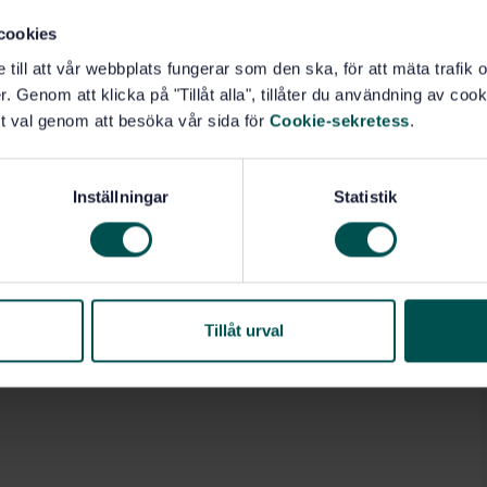
cookies
e till att vår webbplats fungerar som den ska, för att mäta trafi
. Genom att klicka på "Tillåt alla", tillåter du användning av cooki
to dangerous situations (e.g. hot refuses, acids and
t val genom att besöka vår sida för
Cookie-sekretess
.
especially fragile loads, explosives);
h is manufactured before the date of publication of
Inställningar
Statistik
Tillåt urval
Fordon för särskilda ändamål (43.160)