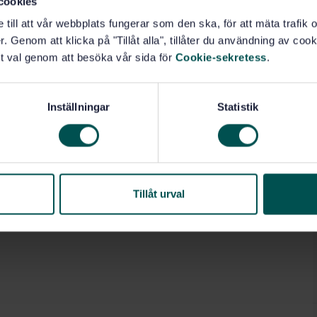
cookies
thicknessing mode or vice versa is achieved by
e till att vår webbplats fungerar som den ska, för att mäta trafi
. Genom att klicka på "Tillåt alla", tillåter du användning av cooki
 be performed at the same time.
ng and thicknessing machines which are manufactured
t val genom att besöka vår sida för
Cookie-sekretess
.
ed under A.5 of Annex IV of the Machinery Directive.
Inställningar
Statistik
betningsmaskiner (79.120.10)
Tillåt urval