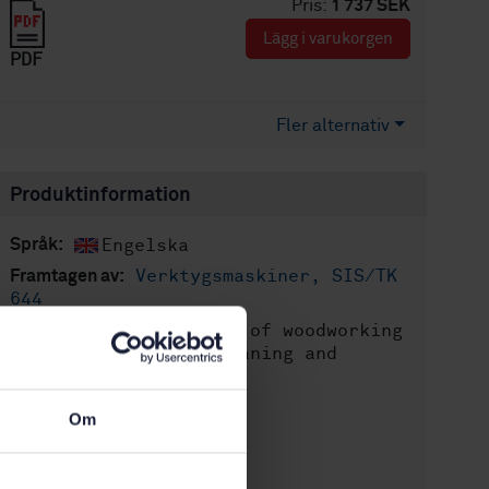
Pris:
1 737 SEK
Lägg i varukorgen
PDF
Fler alternativ
Produktinformation
Engelska
Språk:
Verktygsmaskiner, SIS/TK
Framtagen av:
644
Safety of woodworking
Internationell titel:
machines - Surface planing and
thicknessing machines
STD-87168
Artikelnummer:
Om
1
Utgåva:
2012-08-09
Fastställd: