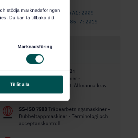
76
Antal sidor:
k och stödja marknadsföringen
SS-EN 861:2007+A1:2009
Ersätter:
es. Du kan ta tillbaka ditt
SS-EN ISO 19085-7:2019
Ersätts av:
Inom samma område
Marknadsföring
STANDARDER
SS-EN ISO 19085-1:2021
Träbearbetningsmaskiner -
Tillåt alla
Maskinsäkerhet - Del 1: Allmänna krav
(ISO 19085-1:2021)
SS-ISO 7988
Träbearbetningsmaskiner -
Dubbeltappmaskiner - Terminologi och
acceptanskontroll