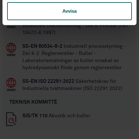
STANDARDER
Avvisa
SS-EN ISO 10472-6:2008
Säkerhetskrav för
industriell tvättutrustning - Del 6: Pressar (ISO
10472-6:1997)
SS-EN 60534-8-2
Industriell processtyrning -
Del 8-2: Reglerventiler - Buller -
Laboratoriemätningar av buller orsakat av
hydrodynamiskt flöde genom reglerventiler
SS-EN ISO 22291:2022
Säkerhetskrav för
Industriella tvättmaskiner (ISO 22291:2022)
TEKNISK KOMMITTÉ
SIS/TK 110
Akustik och buller