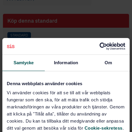
Köp denna standard
STANDARD
SVENSK STANDARD
· SS-EN ISO 9902-4
Textilmaskiner - Bullermätmetod - Del 4: Garn-,
tågvirke- och reptillverkningsmaskiner (ISO 9902-
Samtycke
Information
Om
4:2001)
Prenumerera på standarden - Läs mer
Denna webbplats använder cookies
Pris:
2 173 SEK
Vi använder cookies för att se till att vår webbplats
fungerar som den ska, för att mäta trafik och stödja
Lägg i varukorgen
marknadsföringen av våra produkter och tjänster. Genom
PDF
att klicka på "Tillåt alla", tillåter du användning av
cookies. Du kan ta tillbaka ditt medgivande eller anpassa
Fler alternativ
ditt val genom att besöka vår sida för
Cookie-sekretess
.