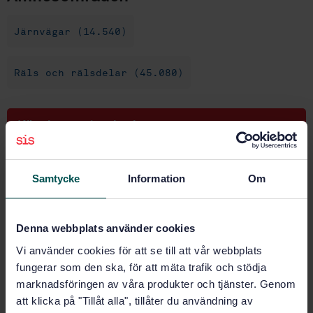
Järnvägar (14.540)
Räls och rälsdelar (45.080)
Köp denna standard
STANDARD
Samtycke
Information
Om
SVENSK STANDARD
· SS-ISO 22074-2:2021
Järnvägar - Infrastruktur - Befästningssystem - Del 2:
Provningsmetod för longitudinellt rälmotstånd (ISO
Denna webbplats använder cookies
22074-2:2021, IDT)
Vi använder cookies för att se till att vår webbplats
Prenumerera på standarden - Läs mer
fungerar som den ska, för att mäta trafik och stödja
marknadsföringen av våra produkter och tjänster. Genom
Pris:
687 SEK
att klicka på "Tillåt alla", tillåter du användning av
Lägg i varukorgen