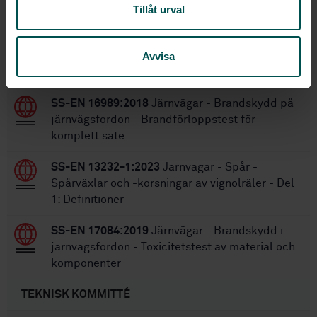
Tillåt urval
Inom samma område
Avvisa
STANDARDER
SS-EN 16989:2018
Järnvägar - Brandskydd på
järnvägsfordon - Brandförloppstest för
komplett säte
SS-EN 13232-1:2023
Järnvägar - Spår -
Spårväxlar och -korsningar av vignolräler - Del
1: Definitioner
SS-EN 17084:2019
Järnvägar - Brandskydd i
järnvägsfordon - Toxicitetstest av material och
komponenter
TEKNISK KOMMITTÉ