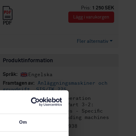
Pris:
1 250 SEK
Lägg i varukorgen
PDF
Fler alternativ
Produktinformation
Engelska
Språk:
Anläggningsmaskiner och
Framtagen av:
gruvdrift, SIS/TK 225
Road operation
Internationell titel:
machinery - Safety - Part 3-2:
Winter service machines - Specific
requirements for spreading machines
Om
STD-80031938
Artikelnummer:
1
Utgåva: