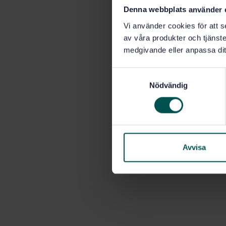
Denna webbplats använder 
Vi använder cookies för att s
av våra produkter och tjänster
medgivande eller anpassa dit
S
Nödvändig
a
m
t
y
c
k
Avvisa
e
s
v
a
l