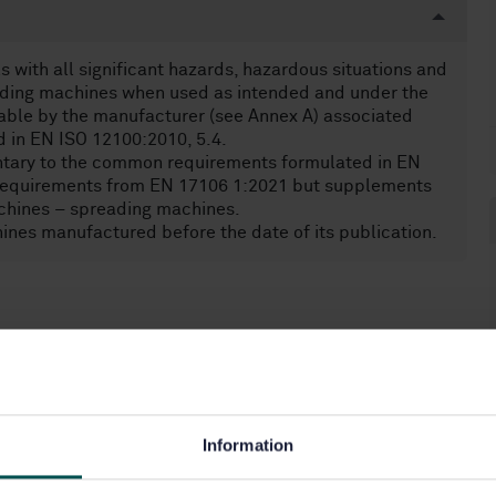
with all significant hazards, hazardous situations and
eading machines when used as intended and under the
able by the manufacturer (see Annex A) associated
d in EN ISO 12100:2010, 5.4.
tary to the common requirements formulated in EN
 requirements from EN 17106 1:2021 but supplements
achines – spreading machines.
ines manufactured before the date of its publication.
särskilda ändamål (43.160)
Information