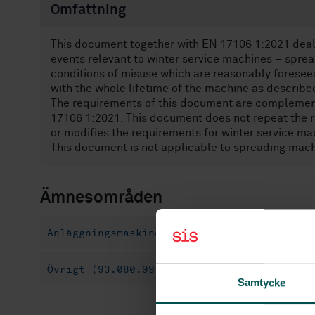
Omfattning
This document together with EN 17106 1:2021 deals 
events relevant to winter service machines – spr
conditions of misuse which are reasonably foresee
with the whole lifetime of the machine as describe
The requirements of this document are complemen
17106 1:2021. This document does not repeat the
or modifies the requirements for winter service m
This document is not applicable to spreading mach
Ämnesområden
Anläggningsmaskiner (14.090)
Fordon för 
Övrigt (93.080.99)
Samtycke