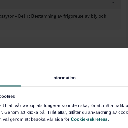
katytor - Del 1: Bestämning av frigörelse av bly och
edel (67.250)
Information
cookies
e till att vår webbplats fungerar som den ska, för att mäta trafi
. Genom att klicka på "Tillåt alla", tillåter du användning av cooki
t val genom att besöka vår sida för
Cookie-sekretess
.