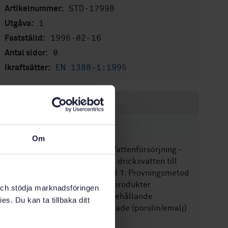
STD-17998
Artikelnummer:
1
Utgåva:
1996-02-16
Fastställd:
0
Antal sidor:
EN 1388-1:1995
Ikraftsätter:
Inom samma område
STANDARDER
Om
SS-EN 12873-1:2014
Vattenförsörjning -
Materials påverkan på dricksvatten till
följd av migrering - Del 1: Provningsmetod
för fabrikstillverkade produkter
k och stödja marknadsföringen
tillverkade av eller innehållande
es. Du kan ta tillbaka ditt
organiska eller glasartade (porslin/emalj)
material