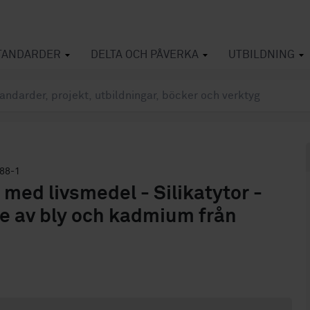
TANDARDER
DELTA OCH PÅVERKA
UTBILDNING
88-1
t med livsmedel - Silikatytor -
se av bly och kadmium från