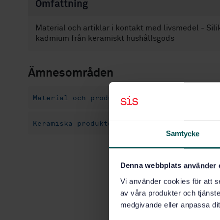
Omfattning
Material och artiklar i kontakt med livsmedel - Sili
kadmium från keramiskt hushållsgods
Ämnesområden
Material och produkter i kontakt med livsm
Keramiska produkter (81.060.20)
Samtycke
Denna webbplats använder 
Vi använder cookies för att s
av våra produkter och tjänster
medgivande eller anpassa dit