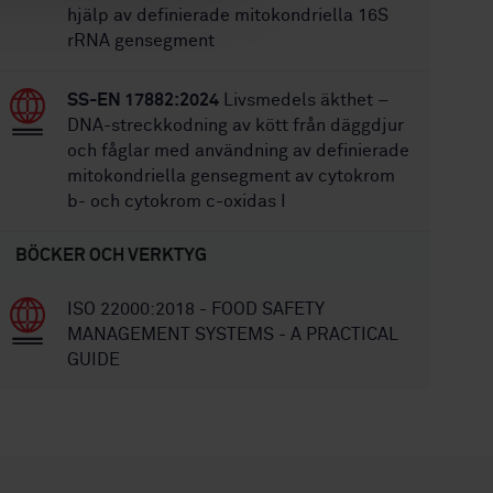
hjälp av definierade mitokondriella 16S
rRNA gensegment
SS-EN 17882:2024
Livsmedels äkthet –
DNA-streckkodning av kött från däggdjur
och fåglar med användning av definierade
mitokondriella gensegment av cytokrom
b- och cytokrom c-oxidas I
BÖCKER OCH VERKTYG
ISO 22000:2018 - FOOD SAFETY
MANAGEMENT SYSTEMS - A PRACTICAL
GUIDE