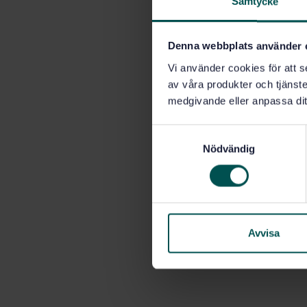
Samtycke
Denna webbplats använder 
Vi använder cookies för att s
av våra produkter och tjänster
medgivande eller anpassa dit
S
Nödvändig
a
m
t
y
c
k
Avvisa
e
s
v
a