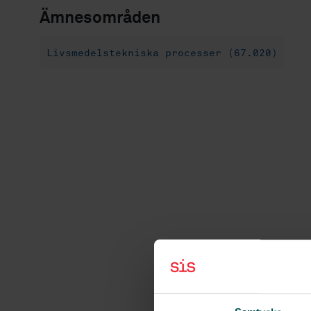
Ämnesområden
Livsmedelstekniska processer (67.020)