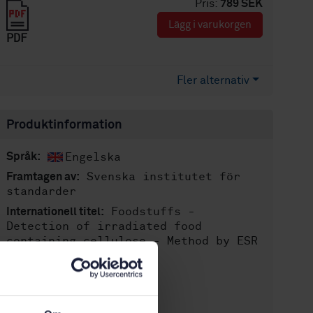
Pris:
789 SEK
Lägg i varukorgen
PDF
Fler alternativ
Produktinformation
Engelska
Språk:
Svenska institutet för
Framtagen av:
standarder
Foodstuffs -
Internationell titel:
Detection of irradiated food
containing cellulose - Method by ESR
spectroscopy
STD-20935
Artikelnummer:
1
Utgåva: