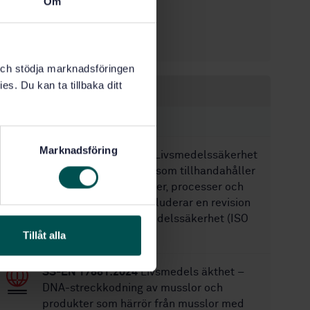
Om
1997-06-27
Fastställd:
12
Antal sidor:
SS-EN 1787
Ersätts av:
k och stödja marknadsföringen
es. Du kan ta tillbaka ditt
Inom samma område
STANDARDER
Marknadsföring
SS-ISO 22003-2:2022
Livsmedelssäkerhet
- Del 2: Krav på organ som tillhandahåller
certifiering av produkter, processer och
tjänster, när denna inkluderar en revision
av systemet för livsmedelssäkerhet (ISO
22003-2:2022, IDT)
Tillåt alla
SS-EN 17881:2024
Livsmedels äkthet –
DNA-streckkodning av musslor och
produkter som härrör från musslor med