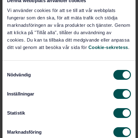
Denna webbplats använder cookies
PDF
Vi använder cookies för att se till att vår webbplats
fungerar som den ska, för att mäta trafik och stödja
Fler alternativ
marknadsföringen av våra produkter och tjänster. Genom
att klicka på "Tillåt alla", tillåter du användning av
Produktinformation
cookies. Du kan ta tillbaka ditt medgivande eller anpassa
ditt val genom att besöka vår sida för
Cookie-sekretess
.
Engelska
Språk:
Ledningssystem för livsmedel
Framtagen av:
och foder, SIS/TK 435/AG 01
S
Nödvändig
a
Prerequisite programmes
Internationell titel:
on food safety — Part 1: Food
m
manufacturing (ISO 22002-1:2025, IDT)
t
Inställningar
y
STD-82097397
Artikelnummer:
c
1
Utgåva:
k
Statistik
2025-07-29
Fastställd:
e
18
Antal sidor:
s
Marknadsföring
SIS-ISO/TS 22002-1:2010
,
SIS-
Ersätter:
v