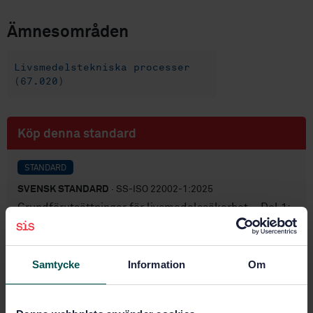
Ämnesområden
Livsmedelstekniska processer
(67.020)
Köp denna standard
STANDARD
SVENSK STANDARD
· SS-ISO 22002-1:2025
Grundförutsättningar för livsmedelssäkerhet – Del 1:
Tillverkning av livsmedel (ISO 22002-1:2025, IDT)
Prenumerera på standarden - Läs mer
Samtycke
Information
Om
Pris:
789 SEK
Lägg i varukorgen