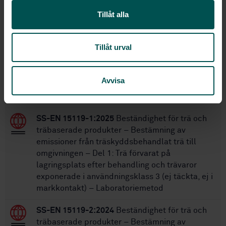
Tillåt alla
Inom samma område
Tillåt urval
STANDARDER
SS-EN 16755:2017
Bruksklasser för
Avvisa
brandskyddets beständighet inomhus och
utomhus hos träbaserade produkter
SS-EN 15119-1:2025
Beständighet för trä och
träbaserade produkter – Bestämning av
emissioner från träskyddsbehandlat trä till
omgivningen – Del 1: Trä förvarat på
lagringsplats efter behandling och trävaror
exponerade i användningsklass 3 (ej täckta, ej i
markkontakt) – Laboratoriemetod
SS-EN 15119-2:2024
Beständighet för trä och
träbaserade produkter – Bestämning av