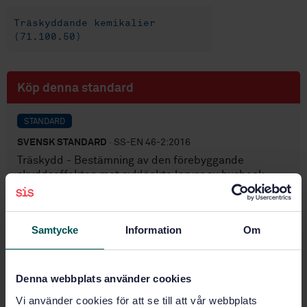
Träskyddande kemikalier
(71.100.50)
Köp denna standard
STANDARD
SVENSK STANDARD
· SS-EN 46-2:2016
Träskydd - Bestämning av den förebyggande
skyddseffekten mot nykläckta larver av husbock -
Del 2: Äggdödande effekt
Prenumerera på standarden - Läs mer
Samtycke
Information
Om
Pris:
1 097 SEK
Lägg i varukorgen
Denna webbplats använder cookies
PDF
Vi använder cookies för att se till att vår webbplats