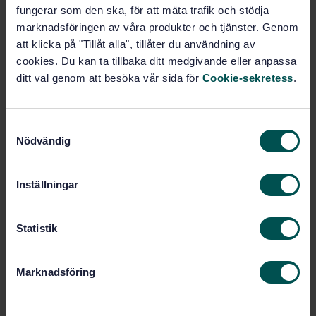
fungerar som den ska, för att mäta trafik och stödja
Fler alternativ
marknadsföringen av våra produkter och tjänster. Genom
att klicka på "Tillåt alla", tillåter du användning av
Produktinformation
cookies. Du kan ta tillbaka ditt medgivande eller anpassa
ditt val genom att besöka vår sida för
Cookie-sekretess
.
Engelska
Språk:
Beständighet och rundvirke,
Framtagen av:
SIS/TK 182/AG 03
S
Nödvändig
a
Wood preservatives -
Internationell titel:
m
Determination of the preventive action
against recently hatched larvae of
t
Inställningar
Hylotrupes bajulus (Linnaeus) - Part 2:
y
Ovicidal effect (laboratory method)
c
STD-8021147
Artikelnummer:
k
Statistik
e
3
Utgåva:
s
2016-06-28
Fastställd:
Marknadsföring
v
32
Antal sidor:
a
SS-EN 46-2:2009
Ersätter:
l