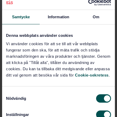
PDF
Fler alternativ
Samtycke
Information
Om
Produktinformation
Denna webbplats använder cookies
Vi använder cookies för att se till att vår webbplats
Engelska
Språk:
fungerar som den ska, för att mäta trafik och stödja
Svenska institutet för
Framtagen av:
marknadsföringen av våra produkter och tjänster. Genom
standarder
att klicka på "Tillåt alla", tillåter du användning av
Durability of wood and
Internationell titel:
cookies. Du kan ta tillbaka ditt medgivande eller anpassa
wood-based products - Preservative
ditt val genom att besöka vår sida för
Cookie-sekretess
.
treated solid wood - Determination of
the penetration and retention of
creosote in treated wood
S
STD-24233
Artikelnummer:
Nödvändig
a
1
Utgåva:
m
1998-12-18
Fastställd:
t
Inställningar