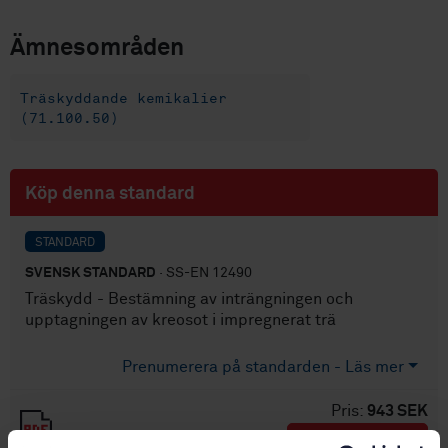
Ämnesområden
Träskyddande kemikalier
(71.100.50)
Köp denna standard
STANDARD
SVENSK STANDARD
· SS-EN 12490
Träskydd - Bestämning av inträngningen och
upptagningen av kreosot i impregnerat trä
Prenumerera på standarden - Läs mer
Pris:
943 SEK
Lägg i varukorgen