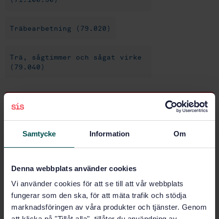
Träbearbetning (79.020)
Trä, sågtimmer och sågat virke
(79.040)
Köp denna standard
STANDARD
Samtycke
Information
Om
TEKNISKA RAPPORTER
· SIS-CEN/TR 17809:2022
Träskydd - Efterimpregnering av trä mot insekter
genom injektionsförfarande
Denna webbplats använder cookies
Vi använder cookies för att se till att vår webbplats
Prenumerera på standarden - Läs mer
fungerar som den ska, för att mäta trafik och stödja
marknadsföringen av våra produkter och tjänster. Genom
Pris:
789 SEK
att klicka på "Tillåt alla", tillåter du användning av