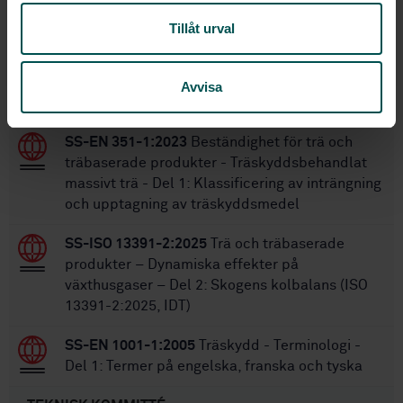
20
Antal sidor:
Tillåt urval
Inom samma område
Avvisa
STANDARDER
SS-EN 351-1:2023
Beständighet för trä och
träbaserade produkter - Träskyddsbehandlat
massivt trä - Del 1: Klassificering av inträngning
och upptagning av träskyddsmedel
SS-ISO 13391-2:2025
Trä och träbaserade
produkter – Dynamiska effekter på
växthusgaser – Del 2: Skogens kolbalans (ISO
13391-2:2025, IDT)
SS-EN 1001-1:2005
Träskydd - Terminologi -
Del 1: Termer på engelska, franska och tyska