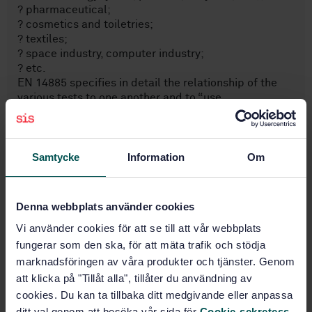
? pharmaceutical;
? cosmetics and toiletries;
? textiles;
? space industry, computer industry;
? etc.
EN 14885 specifies in detail the relationship of the
various tests to one another and to “use
recommendations”.
NOTE 1 The method described is intended to
determine the activity of commercial formulations or
active substances under the conditions in which they
Samtycke
Information
Om
are used.
NOTE 2 This method corresponds to a phase 2 step 1
test.
Denna webbplats använder cookies
Vi använder cookies för att se till att vår webbplats
fungerar som den ska, för att mäta trafik och stödja
Ämnesområden
marknadsföringen av våra produkter och tjänster. Genom
att klicka på "Tillåt alla", tillåter du användning av
Övrigt (11.080.99)
cookies. Du kan ta tillbaka ditt medgivande eller anpassa
ditt val genom att besöka vår sida för
Cookie-sekretess
.