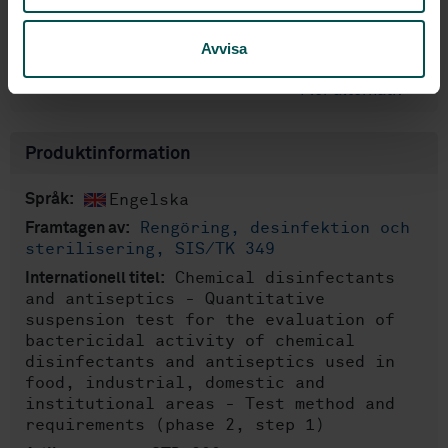
Lägg i varukorgen
PDF
Avvisa
Fler alternativ
Produktinformation
Engelska
Språk:
Rengöring, desinfektion och
Framtagen av:
sterilisering, SIS/TK 349
Chemical disinfectants
Internationell titel:
and antiseptics - Quantitative
suspension test for the evaluation of
bactericidal activity of chemical
disinfectants and antiseptics used in
food, industrial, domestic and
institutional areas - Test method and
requirements (phase 2, step 1)