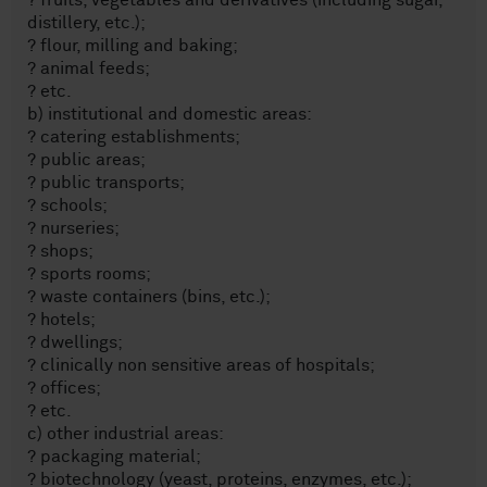
? fruits, vegetables and derivatives (including sugar,
distillery, etc.);
? flour, milling and baking;
? animal feeds;
? etc.
b) institutional and domestic areas:
? catering establishments;
? public areas;
? public transports;
? schools;
? nurseries;
? shops;
? sports rooms;
? waste containers (bins, etc.);
? hotels;
? dwellings;
? clinically non sensitive areas of hospitals;
? offices;
? etc.
c) other industrial areas:
? packaging material;
? biotechnology (yeast, proteins, enzymes, etc.);