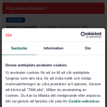
Köp denna standard
STANDARD
SVENSK STANDARD
· SS-EN ISO 10298:2020/A1:2022
Gasflaskor - Gaser och gasblandningar - Bestämning
av toxicitet för valet av ventilutlopp - Tillägg 1 (ISO
10298:2018/Amd 1:2021)
Samtycke
Information
Om
Prenumerera på standarden - Läs mer
Denna webbplats använder cookies
Pris:
543 SEK
Lägg i varukorgen
Vi använder cookies för att se till att vår webbplats
PDF
fungerar som den ska, för att mäta trafik och stödja
marknadsföringen av våra produkter och tjänster. Genom
Fler alternativ
att klicka på "Tillåt alla", tillåter du användning av
cookies. Du kan ta tillbaka ditt medgivande eller anpassa
ditt val genom att besöka vår sida för
Cookie-sekretess
.
Produktinformation