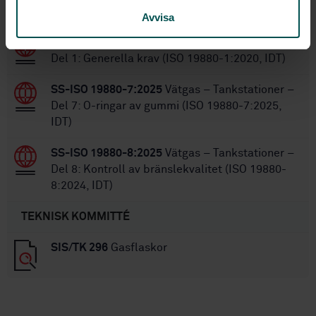
STANDARDER
Avvisa
SS-ISO 19880-1:2022
Vätgas - Tankstationer -
Del 1: Generella krav (ISO 19880-1:2020, IDT)
SS-ISO 19880-7:2025
Vätgas – Tankstationer –
Del 7: O-ringar av gummi (ISO 19880-7:2025,
IDT)
SS-ISO 19880-8:2025
Vätgas – Tankstationer –
Del 8: Kontroll av bränslekvalitet (ISO 19880-
8:2024, IDT)
TEKNISK KOMMITTÉ
SIS/TK 296
Gasflaskor