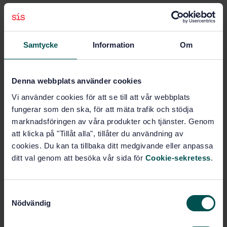
Pris:
1 420 SEK
Lägg i varukorgen
PDF
Samtycke
Information
Om
Fler alternativ
Denna webbplats använder cookies
Vi använder cookies för att se till att vår webbplats
Produktinformation
fungerar som den ska, för att mäta trafik och stödja
marknadsföringen av våra produkter och tjänster. Genom
Engelska
Språk:
att klicka på "Tillåt alla", tillåter du användning av
Gasanalys, SIS/TK 423/AG 02
Framtagen av:
cookies. Du kan ta tillbaka ditt medgivande eller anpassa
Gas analysis -
Internationell titel:
ditt val genom att besöka vår sida för
Cookie-sekretess
.
Comparison methods for determining and
checking the composition of calibration
gas mixtures (ISO 6143:2001)
S
STD-46334
Artikelnummer:
Nödvändig
a
1
Utgåva:
m
2006-08-31
Fastställd: