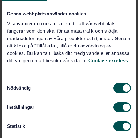
Köp denna standard
Denna webbplats använder cookies
Vi använder cookies för att se till att vår webbplats
STANDARD
fungerar som den ska, för att mäta trafik och stödja
SVENSK STANDARD
· SS-ISO 14167:2020
marknadsföringen av våra produkter och tjänster. Genom
Gas analysis - General quality aspects and
att klicka på "Tillåt alla", tillåter du användning av
metrological traceability of calibration gas mixtures
cookies. Du kan ta tillbaka ditt medgivande eller anpassa
(ISO 14167:2018, IDT)
ditt val genom att besöka vår sida för
Cookie-sekretess
.
Prenumerera på standarden - Läs mer
S
Pris:
1 097 SEK
Nödvändig
a
Lägg i varukorgen
m
PDF
t
Inställningar
y
Fler alternativ
c
k
Statistik
e
Produktinformation