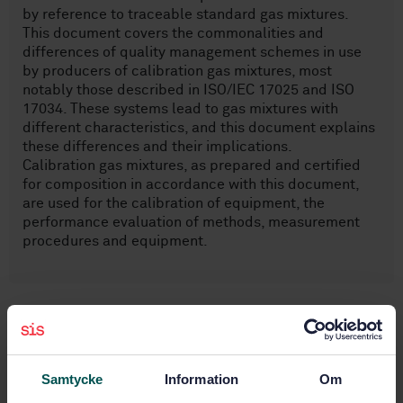
by reference to traceable standard gas mixtures.
This document covers the commonalities and
differences of quality management schemes in use
by producers of calibration gas mixtures, most
notably those described in ISO/IEC 17025 and ISO
17034. These systems lead to gas mixtures with
different characteristics, and this document explains
these differences and their implications.
Calibration gas mixtures, as prepared and certified
for composition in accordance with this document,
are used for the calibration of equipment, the
performance evaluation of methods, measurement
procedures and equipment.
Ämnesområden
Kemisk analys (71.040.40)
Samtycke
Information
Om