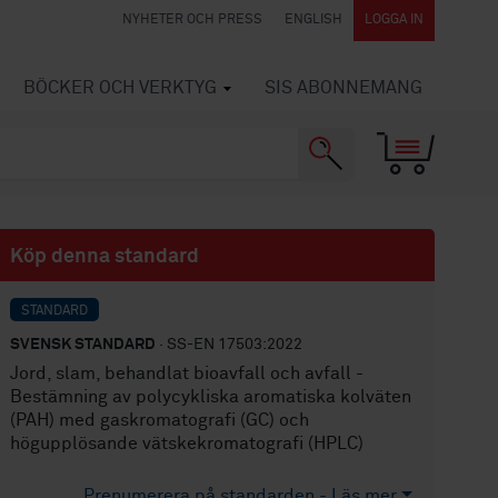
NYHETER OCH PRESS
ENGLISH
LOGGA IN
BÖCKER OCH VERKTYG
SIS ABONNEMANG
Köp denna standard
STANDARD
SVENSK STANDARD
· SS-EN 17503:2022
Jord, slam, behandlat bioavfall och avfall -
Bestämning av polycykliska aromatiska kolväten
(PAH) med gaskromatografi (GC) och
högupplösande vätskekromatografi (HPLC)
Prenumerera på standarden - Läs mer