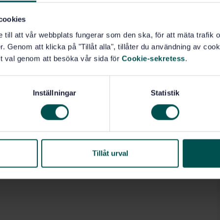
PAH not specified in the scope, provided suitability is
cookies
ce of the materials, the following standards need to be
O 5667-13.
e till att vår webbplats fungerar som den ska, för att mäta trafi
. Genom att klicka på "Tillåt alla", tillåter du användning av cooki
t val genom att besöka vår sida för
Cookie-sekretess
.
Inställningar
Statistik
äristik hos jord (13.080.10)
.040.50)
Tillåt urval