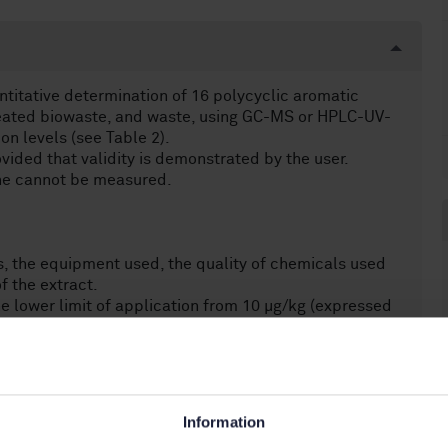
titative determination of 16 polycyclic aromatic
treated biowaste, and waste, using GC-MS or HPLC-UV-
n levels (see Table 2).
ded that validity is demonstrated by the user.
ne cannot be measured.
s, the equipment used, the quality of chemicals used
f the extract.
he lower limit of application from 10 µg/kg (expressed
0 µg/kg (expressed as dry matter) for solid waste can
en) the limit of 100 µg/kg cannot be reached.
roperties as well as in the expected contamination
es. These differences make it impossible to describe
ision tables based on the properties of the sample
Information
sed.