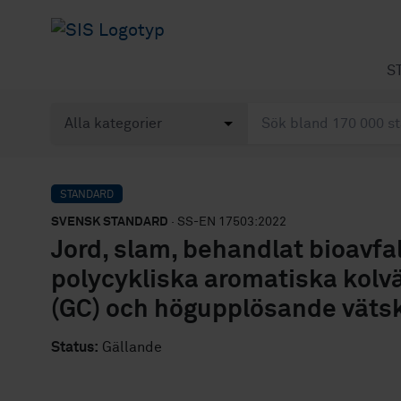
S
STANDARD
SVENSK STANDARD
· SS-EN 17503:2022
Jord, slam, behandlat bioavfal
polycykliska aromatiska kolv
(GC) och högupplösande väts
Status:
Gällande