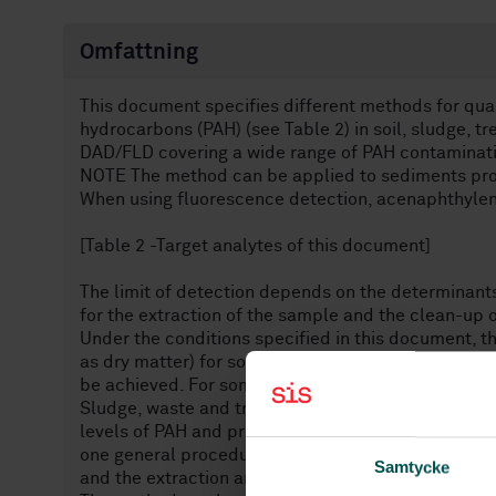
Omfattning
This document specifies different methods for quan
hydrocarbons (PAH) (see Table 2) in soil, sludge, 
DAD/FLD covering a wide range of PAH contaminatio
NOTE The method can be applied to sediments provi
When using fluorescence detection, acenaphthyle
[Table 2 -Target analytes of this document]
The limit of detection depends on the determinant
for the extraction of the sample and the clean-up o
Under the conditions specified in this document, t
as dry matter) for soils, sludge and biowaste to 10
be achieved. For some specific samples (e.g. bitum
Sludge, waste and treated biowaste can differ in p
levels of PAH and presence of interfering substanc
one general procedure. This document contains dec
Samtycke
and the extraction and clean-up procedure to be u