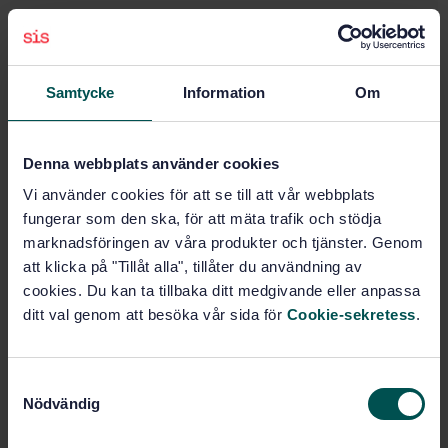
SVENSK STANDARD
· SS-EN 18050:2025
Krav på användarinformation för vapingprodukter
Prenumerera på standarden - Läs mer
Samtycke
Information
Om
Pris:
687 SEK
Lägg i varukorgen
Denna webbplats använder cookies
PDF
Vi använder cookies för att se till att vår webbplats
fungerar som den ska, för att mäta trafik och stödja
Fler alternativ
marknadsföringen av våra produkter och tjänster. Genom
att klicka på "Tillåt alla", tillåter du användning av
cookies. Du kan ta tillbaka ditt medgivande eller anpassa
Produktinformation
ditt val genom att besöka vår sida för
Cookie-sekretess
.
Engelska
Språk:
Tobak och nikotinprodukter,
Framtagen av:
S
SIS/TK 442
Nödvändig
a
User information
Internationell titel:
m
requirements for vaping products