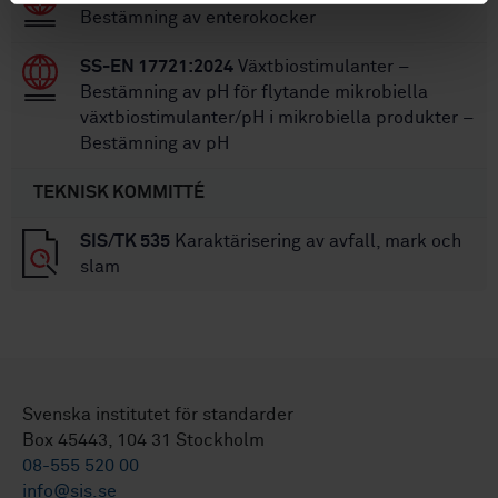
Bestämning av enterokocker
SS-EN 17721:2024
Växtbiostimulanter –
Bestämning av pH för flytande mikrobiella
växtbiostimulanter/pH i mikrobiella produkter –
Bestämning av pH
TEKNISK KOMMITTÉ
SIS/TK 535
Karaktärisering av avfall, mark och
slam
Svenska institutet för standarder
Box 45443, 104 31 Stockholm
08-555 520 00
info@sis.se