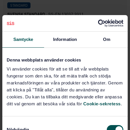
STANDARD
SVENSK STANDARD
· SS-EN 13037:2011
Jordförbättringsmedel och odlingssubstrat -
Bestämning av pH-värde
Samtycke
Information
Om
Prenumerera på standarden - Läs mer
Pris:
789 SEK
Denna webbplats använder cookies
Lägg i varukorgen
Vi använder cookies för att se till att vår webbplats
PDF
fungerar som den ska, för att mäta trafik och stödja
marknadsföringen av våra produkter och tjänster. Genom
Fler alternativ
att klicka på "Tillåt alla", tillåter du användning av
cookies. Du kan ta tillbaka ditt medgivande eller anpassa
Produktinformation
ditt val genom att besöka vår sida för
Cookie-sekretess
.
Engelska
Språk:
Karaktärisering av avfall,
S
Framtagen av:
mark och slam, SIS/TK 535
Nödvändig